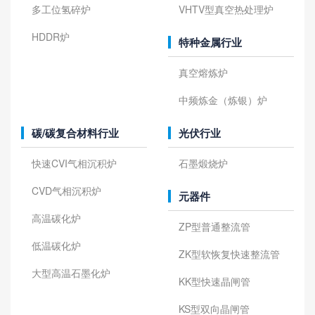
多工位氢碎炉
VHTV型真空热处理炉
HDDR炉
特种金属行业
真空熔炼炉
中频炼金（炼银）炉
碳/碳复合材料行业
光伏行业
快速CVI气相沉积炉
石墨煅烧炉
CVD气相沉积炉
元器件
高温碳化炉
ZP型普通整流管
低温碳化炉
ZK型软恢复快速整流管
大型高温石墨化炉
KK型快速晶闸管
KS型双向晶闸管