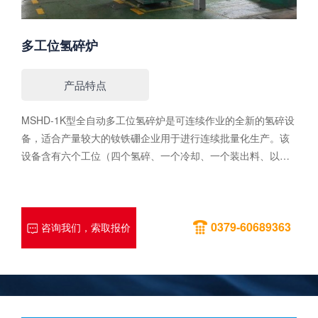
多工位氢碎炉
产品特点
MSHD-1K型全自动多工位氢碎炉是可连续作业的全新的氢碎设
备，适合产量较大的钕铁硼企业用于进行连续批量化生产。该
设备含有六个工位（四个氢碎、一个冷却、一个装出料、以及
五个料罐），技术先进、自动化控制程度高、安全性能稳定，
能够显著提高生产效率和产品一致性。性能特点1. 罐内叶片采
用直线结构，旋转过程搅拌均匀，吸氢、脱氢效果好；全封闭
0379-60689363
出料，不易氧化，含氧量低；可与我公司第二代真空速凝炉实
咨询我们，索取报价
现无氧对接。2. 速度快，效率高，相比传统氢碎设备工作时间
缩短50%以上。3. 自动化程度高，实现各工位之间的自动转
换。4. 设有氢气综合报警装置，设备运行安全可靠。性能参数
装炉量 1.2T/罐功 率 120KW/工位额定温度 600℃极限真
空 0.5Pa压升率≤3Pa/h生产加工量12T/天