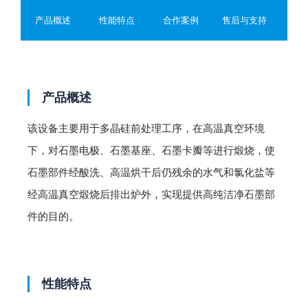
设备具备在发生超温、超压、冷却水欠压、过流、短路等故障
产品概述
性能特点
合作案例
售后与支持
时能够及时发出声光报警，并自动启动保护程序，保障设备和
人员安全。性能参数型号VGBD-800VGBD-1000额定温度
1600℃1600℃*高温度2000℃2000℃控温精度±1℃±1℃炉
温均匀性±10℃±10℃工作区尺寸φ800×800φ1000×600冷态
产品概述
真空度6.67×10-3Pa6.67×10-3Pa压升率1Pa/h1Pa/h额定功率
400KW400KW电源380V 50HZ380V 50HZ保护气体氩气氩气
该设备主要用于多晶硅前处理工序，在高温真空环境
下，对石墨电极、石墨基座、石墨卡瓣等进行煅烧，使
石墨部件经酸洗、高温烘干后仍残余的水气和氯化盐等
经高温真空煅烧后排出炉外，实现提供高纯洁净石墨部
件的目的。
性能特点