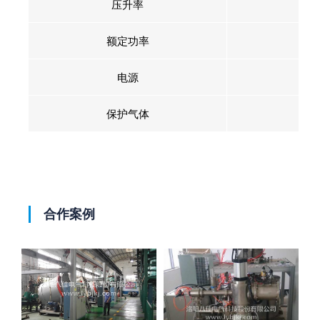
压升率
额定功率
电源
3
保护气体
合作案例