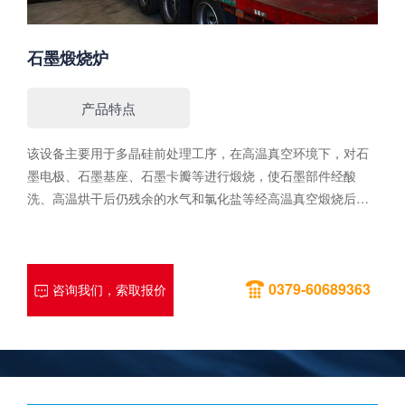
石墨煅烧炉
产品特点
该设备主要用于多晶硅前处理工序，在高温真空环境下，对石
墨电极、石墨基座、石墨卡瓣等进行煅烧，使石墨部件经酸
洗、高温烘干后仍残余的水气和氯化盐等经高温真空煅烧后排
出炉外，实现提供高纯洁净石墨部件的目的。性能特点1.装出
料方式：顶部装出料、底部装出料。2.工作方式为周期作业
式；可对石墨、陶瓷等材料在高温、高真空条件下进行煅烧处
0379-60689363
理，也可在充入保护气氛情况下煅烧；设备发热体采用高纯石
咨询我们，索取报价
墨碳棒，保温层采用复合型石墨碳毡，在使用过程中挥发量
少，寿命长、隔热性好。3.设备占地小，生产效率高，平均能
耗低。4.采用触摸屏、PLC控制，配合仪表及传感器可实现全自
动运行（保留手动模式），可实时监控。5.设有多重安全防护
措施，通过温度、压力计、安全阀等装置和连锁保护程序，使