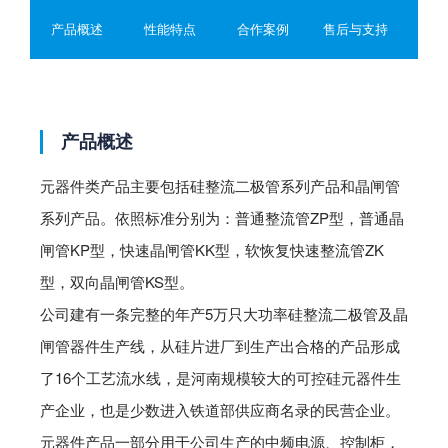
形，采用水冷和风冷两种形式。整流二极管主要应用于冶金、
产品概述
性能特点
合作案例
售后与支持
化工电解、电机励磁、电镀、牵引及合闸电源等整流电路。该
产品符合GB4939、JB5837、JB/T4192-1996及国际电工委员
会（IEC）标准。
产品概述
元器件类产品主要包括硅整流二极管系列产品和晶闸管
系列产品。依照标准分别为：普通整流管ZP型，普通晶
闸管KP型，快速晶闸管KK型，软恢复快速整流管ZK
型，双向晶闸管KS型。
公司建有一条完整的年产5万只大功率硅整流二极管及晶
闸管器件生产线，从硅片进厂到生产出合格的产品形成
了16个工艺流水线，是河南规模较大的可控硅元器件生
产企业，也是少数进入铁道部供应商名录的民营企业。
元器件产品一部分用于公司生产的中频电源、控制柜，