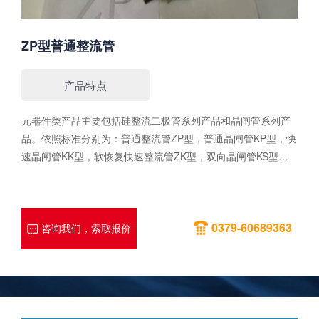
ZP型普通整流管
产品特点
元器件类产品主要包括硅整流二极管系列产品和晶闸管系列产
品。依照标准分别为：普通整流管ZP型，普通晶闸管KP型，快
速晶闸管KK型，软恢复快速整流管ZK型，双向晶闸管KS型。
公司建有一条完整的年产5万只大功率硅整流二极管及晶闸管器
件生产线，从硅片进厂到生产出合格的产品形成了16个工艺流
水线，是河南规模较大的可控硅元器件生产企业，也是少数进
0379-60689363
入铁道部供应商名录的民营企业。元器件产品一部分用于公司
咨询我们，索取报价
生产的中频电源、控制柜，一部分直接对外销售。元器件生产
技术处于国内先进水平，质量稳定可靠。另外，公司还生产各
种电力电子设备，如电解电镀电源、感应加热中频电源等。主
要用途我公司可提供额定正向平均电流5A～7500A，反向重复
峰值电压100V～6000V的整流二极管。结构分为螺栓形和平板