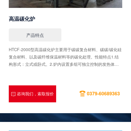
高温碳化炉
产品特点
HTCF-2000型高温碳化炉主要用于碳碳复合材料、碳碳/碳化硅
复合材料、以及碳纤维保温材料等的碳化处理。性能特点1.结
构形式：立式或卧式。2.炉内设置多组可独立控制的发热体，
发热体采用等静压石墨制作，布局合理，可以分别调整，温度
均匀性好。3.配置结构独特冷凝过滤装置，保障长时间对尾气
的可靠处理。4.炉门锁紧方式：自动锁紧+手动锁紧。5.设有多
0379-60689363
重安全防护措施，通过温度、压力计、安全阀等装置和连锁保
咨询我们，索取报价
护程序，使设备具备在发生超温、超压、冷却水欠压、过流、
短路等故障时能够及时发出声光报警，并自动启动保护程序，
保障设备和人员安全。性能参数额定温度： 氮气或氩气气氛
下： 1800℃常用温度：1600℃卧式结构，均温区尺寸：
2200mm（L）×1550mm（W）×1500mm（H）；立式结构：