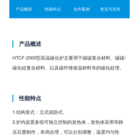
φ1800*2200；也可按用户要求设计；额定加热功率：450～
产品概述
性能特点
合作案例
售后与支持
650kw空炉冷态极限真空度：≤10Pa压升率：≤5Pa/h工艺方
式：真空或微正压（≤5000Pa）炉温均匀性:≤±10℃装炉量： *
大3500Kg装出料辅助：配置电动液压升降物料车(卧式结构)
产品概述
HTCF-2000型高温碳化炉主要用于碳碳复合材料、碳碳/
碳化硅复合材料、以及碳纤维保温材料等的碳化处理。
性能特点
1.结构形式：立式或卧式。
2.炉内设置多组可独立控制的发热体，发热体采用等静
压石墨制作，布局合理，可以分别调整，温度均匀性