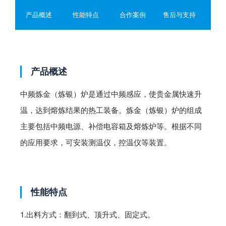
小时300 Kg/小时
产品概述
性能特点
合作案例
售后与支持
产品概述
中频炼金（炼银）炉是通过中频感应，使贵金属快速升
温，达到熔炼结果的热工装备。炼金（炼银）炉的组成
主要包括中频电源、补偿电容箱及熔炼炉等。根据不同
的应用要求，可安装测温仪，控温仪等装置。
性能特点
1.出料方式：翻到式、顶升式、固定式。