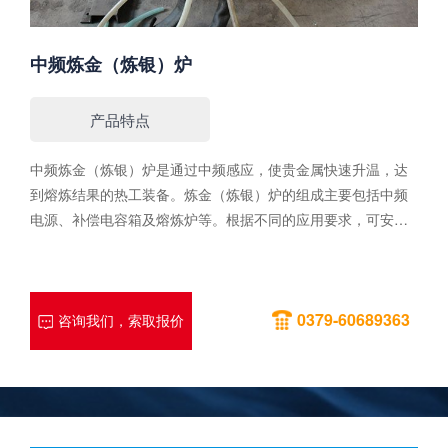
中频炼金（炼银）炉
产品特点
中频炼金（炼银）炉是通过中频感应，使贵金属快速升温，达
到熔炼结果的热工装备。炼金（炼银）炉的组成主要包括中频
电源、补偿电容箱及熔炼炉等。根据不同的应用要求，可安装
测温仪，控温仪等装置。性能特点1.出料方式：翻到式、顶升
式、固定式。2.加热效率高，材料损耗小。3.加热速度块，生产
效率高，机械化和自动化程度高。4.浇注稳定，采用减速机倾
0379-60689363
炉方式（具备手动倾炉功能）。5.炉体优化为坩埚可快速拆装
咨询我们，索取报价
结构，便于更换及操纵和维修。性能参数型号IC-40IC-250中频
电源控制柜KGPS100KW/2.5KHzKGPS200KW/2.5KHz额定功
率100Kw200Kw额定输入电压380V380V额定输入电流
160A320A额定输出频率2500 Hz±10％2500 Hz±10％额定输出
电压750V750V冷却水耗量5吨/小时10吨/小时熔化效率160 Kg/