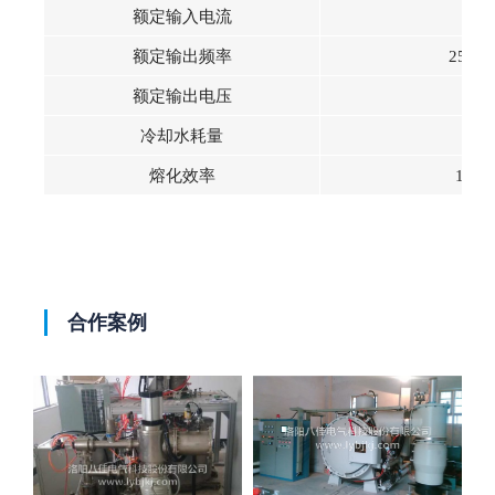
额定输入电流
1
额定输出频率
2500 
额定输出电压
7
冷却水耗量
5吨
熔化效率
160 
合作案例