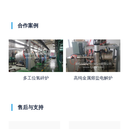
合作案例
多工位氢碎炉
高纯金属熔盐电解炉
高真空热
售后与支持