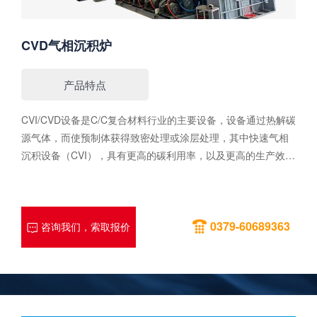
CVD气相沉积炉
产品特点
CVI/CVD设备是C/C复合材料行业的主要设备，设备通过热解碳
源气体，而使预制体获得致密处理或涂层处理，其中快速气相
沉积设备（CVI），具有更高的碳利用率，以及更高的生产效
率。性能特点1.结构形式：立式或卧式。2.沉积室构成：C/C复
合材料或石墨材料。3.进口智能温控仪表，可实现精准跟踪测
温。4.加热方式：感应或电阻加热（石墨发热体）；电阻加热
0379-60689363
方式可获得更大的装炉量；快速气相沉积设备（CVI）具有更加
咨询我们，索取报价
灵活的配置和更高的效率。5.独特的尾气处理装置，可实现长
时间可靠运行。6.配有水、电、气综合故障声光报警装置，配
置结构独特、限值可调的安全阀，保证设备运行平稳、安全。
性能参数型号CVICVD*高设计温度1200℃1500℃常用温度
950～1100℃1050～1200℃满功率升温时间～1000℃≤3h～