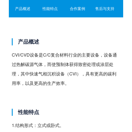
1000℃≤5h温度均匀性（1000℃时）≤±10℃≤±10℃冷态空炉
产品概述
性能特点
合作案例
售后与支持
极限真空度≤10Pa≤10Pa压升率≤5Pa/h≤5Pa/h控温精度±1℃
±1℃加热电源1000～1500KVA350～800KVA连续运行时间
≥300小时≥300小时
产品概述
CVI/CVD设备是C/C复合材料行业的主要设备，设备通
过热解碳源气体，而使预制体获得致密处理或涂层处
理，其中快速气相沉积设备（CVI），具有更高的碳利
用率，以及更高的生产效率。
性能特点
1.结构形式：立式或卧式。