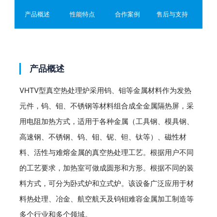
效率高。5.设有多重安全防护措施，通过温度、压力计、安全
产品概述
性能特点
合作案例
售后与支持
阀等装置和连锁保护程序，使设备具备在发生超温、超压、冷
却水欠压、过流、短路等故障时能够及时发出声光报警，并自
动启动保护程序，保障设备和人员安全。性能参数极限真空
度：6.67×10-3Pa压升率：0.5Pa/h总功率：180KW加热功率：
产品概述
3×45 KW*高温度：1450°C工作温度：200—1400°C温度均匀
性：±10°C装料量： 500 Kg冷却方式：循环风机工作区尺寸：
VHTV型真空热处理炉采用钨、钼等金属材料作为发热
500mm(W)*500mm(H)*1500mm(L)
元件，钨、钼、不锈钢等材料组合成全金属隔热屏，采
用电阻加热方式，适用于各种金属（工具钢、模具钢、
高速钢、不锈钢、钨、钼、铌、钽、钛等）、磁性材
料、活性与难熔金属的真空热处理工艺。根据用户不同
的工艺要求，加热室可做成圆形和方形。根据不同的装
料方式，可分为卧式炉和立式炉。该设备广泛应用于材
料热处理、冶金、航空航天及钨钼难容金属加工制造等
多个行业和多个领域。