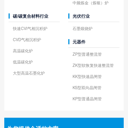
中频炼金（炼银）炉
碳/碳复合材料行业
光伏行业
快速CVI气相沉积炉
石墨煅烧炉
CVD气相沉积炉
元器件
高温碳化炉
ZP型普通整流管
低温碳化炉
ZK型软恢复快速整流管
大型高温石墨化炉
KK型快速晶闸管
KS型双向晶闸管
KP型普通晶闸管