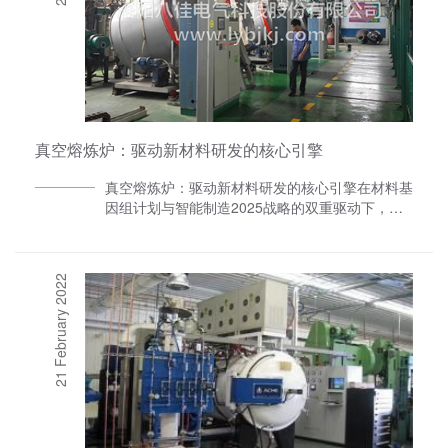
真空熔炼炉：驱动新材料研发的核心引擎
真空熔炼炉：驱动新材料研发的核心引擎在材料基
因组计划与智能制造2025战略的双重驱动下，真
空熔炼炉已从传统冶金设备跃升为支撑战略性新兴
产业发展的关键基础设施。真空熔炼炉厂家洛阳八
佳电气以材料全生命周期价值链为视角，系统解析
21 February 2022
真空熔炼炉在高端材料研发中的技术突破、应用创
新及产业变革意义。一、技术革新：真空熔炼炉的
三大核心能力重构1. 极限环境创造技术超净熔炼
体系：通过多级真空获取系统（机械泵+扩散泵
+低温泵），实现炉腔本底真空度≤5×10??Pa，配
备非蒸散型吸气剂（NEG）维持系统，将氧分压
控制在10??Pa量级气氛精准调控：创新开发多组
元气体混合注入装置，实现H?/Ar/N?动态比例调
节，建立气氛-温度-压力耦合控制模型，满足活性