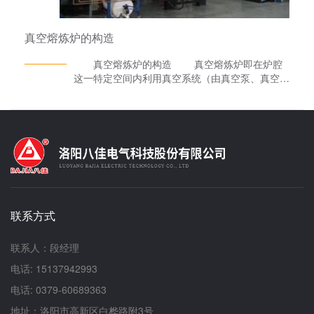
金属熔炼需求2. 智能熔炼控制系统三维热场建
模：采用有限元分析优化加热元件布局，构建炉膛
真空熔炼炉的构造
温度场云图，实现±3℃均温控制精度成分智能配
比：集成激光诱导击穿光谱（LIBS）在线分析系
真空熔炼炉的构造 真空熔炼炉即在炉腔
统，建立合金成分-工艺参数数字孪生模型，支持
这一特定空间内利用真空系统（由真空泵、真空测
元素配比动态修正3. 模块化工艺平台快速换型系
量装置、真空阀门等元件经过精心组装而成）将炉
统：开发标准化坩埚快换机构（换型时间
腔内部分物质排出，使炉腔内压强小于一个标准大
≤15min），配置多功能感应线圈（可适配φ50-
气压，炉腔内空间从而实现真空状态。 真空
φ300mm坩埚）梯度冷却装置：创新设计分级冷
环境中进行加热的设备。在金属罩壳或石英玻璃罩
却通道，实现急冷速率10?-10?℃/s可调，满足非
密封的炉膛中用管道与高真空泵系统联接。真空熔
晶/纳米晶材料制备需求二、应用突破：三大战略
炼炉炉膛真空度可达133×(10-2～10-4)Pa。炉内
材料领域的技术赋能1. 先进能源材料开发超导材
加热系统可直接用电阻炉丝(如钨丝)通电加热，也
料突破：采用悬浮熔炼+区域精炼复合工艺，制备
可用高频感应加热。高温度可达3000℃左右。主
YBCO超导块材，临界电流密度Jc提升40%，实现
要用于陶瓷烧成、真空冶炼、电真空零件除气、退
2英寸单畴生长储能材料创新：开发真空电弧熔炼-
联系方式
火、金属件的钎焊，以及陶瓷-金属封接等。
甩带联用技术，制备高熵合金负极材料，比容量达
真空熔炼炉真空系统主要由真空泵、真空阀门和真
620mAh/g，循环稳定性突破1000次2. 极端环境
空计等组成。一般由主机、炉膛、电热装置、密封
联系人：段经理
用合金研制航空航天材料：通过真空感应熔炼+真
炉壳、真空系统、供电系统、控温系统和炉外运输
空自耗重熔双联工艺，开发NiCrCo基高温合金，
电话: 15137942993
车等组成。密封炉壳用碳钢或不锈钢焊成，可拆卸
1100℃拉伸强度达780MPa深海装备材料：创新
部件的接合面用真空密封材料密封。为防止炉壳受
电话: 0379-60689363
真空磁控熔炼技术，制备Fe-Mn-Al-Ni低密度钢，
热后变形和密封材料受热变质，炉壳一般用水冷或
屈服强度850MPa，耐海水腐蚀速率≤0.03mm/a3.
地址：洛阳市高新区白桦路附3号