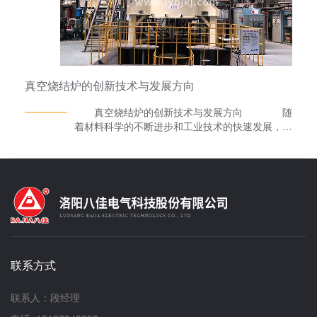
真空速凝炉广泛应用于加工热处理等作业上，
如各类陶瓷烧结、玻璃琉璃、工艺烧结、烤漆、喷
粉、五金塑胶、丝印、电镀、珠宝等烘烤脱水以及
电容、电源、线路板、中、低温老化测试等等。高
温有各类适合五金热处理、回火、定型等产品。
八佳生产的真空速凝炉技术性能更放心、效率
真空烧结炉的创新技术与发展方向
更高的新一代钕铁硼磁材熔炼设备。它采用地坑收
料罐式结构，将水冷辊甩出的钕铁硼合金薄片直接
真空烧结炉的创新技术与发展方向 随
甩入收料罐，移除收料罐于其他位置进行冷却，并
着材料科学的不断进步和工业技术的快速发展，真
迅速更换下一个收料罐继续下一炉工作。 我
空烧结炉作为材料制备领域的重要设备，其技术创
们之所以采用这种技术，是这样基本减去了在线冷
新与发展方向日益受到关注。真空烧结炉以其独特
却时间，极大的提高了工作效率。消除了真空速凝
的工艺环境，为制备高性能、高质量的材料提供了
炉熔炼过程中的灰尘及杂质，提高了产品收率。可
强有力的技术支持。真空烧结炉厂家八佳电气将对
以和氢碎生产线实现无氧对接。
真空烧结炉的创新技术进行深入探讨，并展望其未
来的发展方向。 一、真空烧结炉的创新技
术 高温超导技术 近年来，高温超导技术在
真空烧结炉中得到了广泛应用。通过引入高温超导
材料，可以有效提高炉体的热效率和热稳定性，降
联系方式
低能耗，延长设备使用寿命。同时，高温超导技术
还能实现更快速、更均匀的温度分布，有助于提高
材料制备的精度和效率。 精准气氛控制技
联系人：段经理
术 在真空烧结过程中，气氛控制对材料性能具