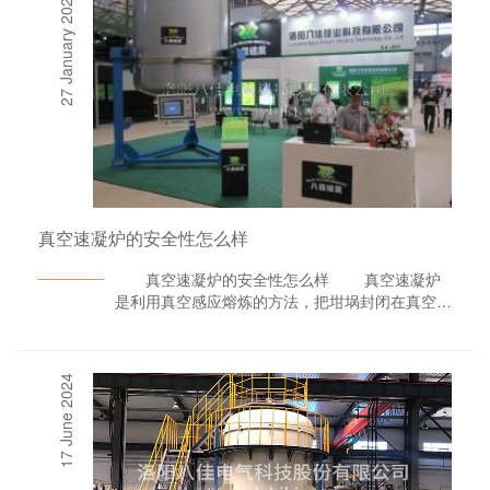
27 January 2022
真空速凝炉的安全性怎么样
真空速凝炉的安全性怎么样 真空速凝炉
是利用真空感应熔炼的方法，把坩埚封闭在真空室
中，利用电磁感应产生的涡流热做热源，在真空或
惰性气体状态下把合金(或者是导电材料)原料进行
脱气、调质、合成、融化并通过坩埚倾炉系统浇
17 June 2024
铸，经过中间包在水冷辊上急速凝固后，再在水冷
盘上进行慢速降温，把合金变成30°C左右,且大小
薄厚均匀的合金薄片的一种电热设备。本设备采用
多重安全保障、全自动化控制、实时监控，全中文
操作系统、全触摸屏工作环境，操作简洁可靠。