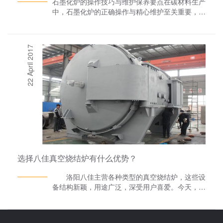
石墨化炉的操作技巧与维护保养要点在碳材料生产
中，石墨化炉的正确操作与精心维护至关重要，这
不仅关乎生产效率，更影响设备寿命与产品质量。
掌握相关技巧与要点，能让石墨化炉发挥好的效
能。操作技巧升温操作：启动石墨化炉升温时，切
22 April 2017
忌快速升温。应依据炉内碳材料特性和既定工艺，
缓慢提升温度。一般起始阶段，每小时升温 50 -
100℃为宜。例如处理普通碳材料，慢升温可避免
材料因热应力集中而出现开裂等问题。待炉温升至
一定程度，材料内部结构初步稳定后，再适度加快
升温速率，直至达到目标石墨化温度。缓温度监
控：整个石墨化过程，精准监控温度不可或缺。借
助高精度温度传感器，实时掌握炉内温度变化。操
作人员需时刻留意温度数据，一旦温度波动超出正
常范围，迅速排查原因。若温度异常升高，可能是
加热元件短路；温度异常降低，或许是炉体密封不
选择八佳真空烧结炉有什么优势？
佳导致热量散失。根据不同情况，及时调整加热功
率或检查设备问题。降温处理：石墨化完成后的降
洛阳八佳主营各种类型的真空烧结炉，这些设
温环节同样关键。不可让炉体快速冷却，否则易对
备结构新颖，用途广泛，深受用户喜爱。今天，小
炉内材料及炉体结构造成热应力损伤。建议先自然
编就来给大家介绍一下其使用优势。 烧结炉
降温一段时间，待炉温下降到一定程度，再开启风
的炉壳、炉盖、水冷电极等部件，均在真空受热状
冷设备辅助降温，逐步将炉温降至室温。整个降温
态下工作。因此，必须保证真空烧结炉各部件不变
过程可能持续数小时，需耐心操作。维护保养要点