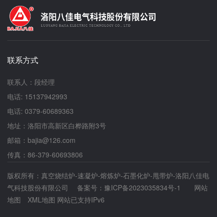
形。洛阳八佳根据不同情况设置水冷装置，以保证
设备清洁：石墨化炉运行时，炉内会产生粉尘、杂
工业炉正常运行。 在真空容器内，会产生弧
质等。定期清洁十分必要，可利用专用吸尘设备清
光放电，真空容器内的通电导体在较高电压下，会
理炉内积尘，防止粉尘堆积影响加热效果与设备性
产生放电现象。因此，真空烧结炉的电热元件的工
能。同时，擦拭炉体外部，保持设备整洁，避免灰
作电压不能超过***。 为了保证烧结炉的真空
尘进入电气控制系统引发故障。部件检查：加热元
性能，在真空炉结构设计中，炉体必须要用气密焊
件是石墨化炉的核心部件，要定期查看其外观，检
联系方式
接。保证真空炉的真空度，对确保烧结质量有着非
查有无断裂、变形等情况。若加热元件损坏，需及
常重要的意义。
时更换，以免影响加热均匀性与效率。炉体的密封
联系人：段经理
件也不容忽视，检查密封是否良好，若有老化、磨
损导致密封不严，及时更换密封件，确保炉内热量
电话: 15137942993
有效保存，提升能源利用率。电气维护：定期检查
电话: 0379-60689363
电气系统，包括线路连接是否牢固、控制器参数是
否准确等。清理电气柜内灰尘，防止因灰尘积聚引
地址：洛阳市高新区白桦路附3号
发短路等电气故障。对易损电气元件，如接触器、
邮箱：bajia@126.com
继电器等，备好备用件，以便元件损坏时能及时更
换，减少设备停机时间。熟练掌握石墨化炉操作技
传真：86-379-60693806
巧，落实好维护保养要点，可有效延长设备使用寿
命，保障生产顺利进行，为企业创造更大价值。
版权所有：真空烧结炉-速凝炉-熔炼炉-石墨化炉-甩带炉-洛阳八佳电
气科技股份有限公司 备案号：
豫ICP备2023035834号-1
网站
地图
XML地图
网站已支持IPv6