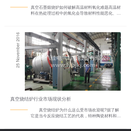
真空石墨煅烧炉如何破解高温材料氧化难题高温材
料在热处理过程中的氧化会导致材料性能恶化、寿
命缩短。真空石墨煅烧炉通过真空环境创造、气氛
精密控制、材料表面防护及系统级防氧化策略，构
建了一个多角度的防氧化体系。这一系统不仅确保
25 November 2016
了材料在高温处理过程中免受氧化侵害，还提升了
产品的物理性能和化学稳定性，为高温材料制造提
供了可靠的解决方案。01 真空环境：物理隔绝氧
化的防线真空石墨煅烧炉通过创造低氧分压环境，
从物理上阻隔了材料与氧气的接触。设备能够在
10⁻³至10⁻⁵帕的真空度范围内工作，有效去除炉内
的氧气和水分子，消除了石墨材料高温氧化的基本
条件。与传统惰性气体保护的方法相比，真空环境
提供了更彻底的防氧化效果。在高温条件下，即使
是微量的氧气也足以引发石墨材料的氧化反应。真
空系统通过持续抽气装置，将工艺产生的微量气体
真空烧结炉行业市场现状分析
产物及时排出，维持炉内高洁净度。核石墨制备过
程中的真空煅烧工艺充分展示了这一优势。在
真空烧结炉为什么这么受市场欢迎呢?据了解
1800-2200℃的高温阶段，低真空环境促使石墨
它是当今反应烧结工艺的代表，特种陶瓷材料和硬
内部的氢气、氮气、一氧化碳等气体杂质充分逸
质合金以及陶瓷金属复合材料等的高温真空烧结都
出，同时防止了氧化反应的发生。02 气氛精密控
少不了它。今天洛阳八佳电气科技股份有限公司就
制：从被动防护到主动干预现代真空石墨煅烧炉采