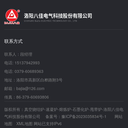
给您解读一下它为什么这么受市场推崇。 由
用脉冲式真空煅烧方法，在10⁻³至10⁻⁵帕的范围内
于工艺上的耐热性，绝缘性和优异的可靠性设计使
进行周期性压力调节。每个脉冲周期包含抽真空、
得它成为了陶瓷材料制造的*。如果没有对比就更
保压和气体置换三个阶段，有效促进杂质气体逸出
显不出来真空烧结炉这种技术工艺的特点和*性
和碳原子重排。在高温煅烧后期，系统可通入H₂-
能。尤其是改进后的新型电极结构杜绝了高温炉电
Ar混合气体进行退火处理。氢气在高温下分解为活
极的漏水现象，对于加热系统中的易损件，也更容
性氢原子，能够与石墨晶格中的空位、位错等缺陷
易更换和维护。 正因如此，真空烧结炉也大
发生反应，提高材料结构的完整性。针对不同材料
联系方式
大降低了客户的运行成本和维护成本，使得生产变
特性，设备还可通入氩气等保护气体，形成无氧环
得易于控制。基本上杜绝了一出问题歇几天，等待
境。高纯氩气的保护进一步防止了石墨氧化，确保
厂家派出技术人员前来排除故障恢复生产的情况。
联系人：段经理
了产品的高质量。03 材料与表面工程：构建内在
基本问题都能够使客户在经过简单的培训后独立解
抗氧化的基础石墨材料本身的纯度对其抗氧化性能
电话: 15137942993
决问题，达到一般问题不用跑，大的问题有维保的
至关重要。真空石墨煅烧炉通过高温（如
效果。 真空烧结炉的个性就是这么鲜明，就
电话: 0379-60689363
2300℃）与卤素气体（如氯气）的配合，能够有
是这么任性。对于它为什么这么受市场欢迎，您现
效去除石墨工件中的金属杂质，使石墨纯度显著提
地址：洛阳市高新区白桦路附3号
在了解了吧? 真空烧结炉|真空速凝炉|高温热处理
高，从而增强其本征抗氧化能力。在石墨材料表面
炉-洛阳八佳电气科技：http://www.lybjkj.com/
邮箱：bajia@126.com
形成碳化硅涂层是提升抗氧化性能的有效途径。碳
化硅在高温下能形成致密的二氧化硅保护层，有效
传真：86-379-60693806
阻隔氧气扩散。石墨材料表面的专用抗氧化涂料也
能在高温下形成玻璃状保护膜，大大减少氧的扩散
版权所有：真空烧结炉-速凝炉-熔炼炉-石墨化炉-甩带炉-洛阳八佳电
系数。这类涂料具备良好的自愈能力，能够封闭从
气科技股份有限公司 备案号：
豫ICP备2023035834号-1
网站
氧化性阈值到大的使用温度内产生的裂纹。04 温
地图
XML地图
网站已支持IPv6
度场均匀性控制：消除局部氧化的隐患温度不均匀