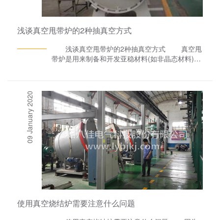
浅谈真空甩带炉的2种抽真空方式
浅谈真空甩带炉的2种抽真空方式 真空甩
带炉是用来制备和开发亚稳材料(如非晶态材料)的
专用设备，该设备除了具有感应炉的全部特点外，
还具有制备块体金属非晶及金属薄带的功能,适用
于各种非晶及微晶材料的研究及实验工作，广泛用
09 January 2020
于新型稀土永磁材料非晶软磁材料及纳米材料科学
的开发与研究。 1)抽低真空： a)将机械
泵拉杆逆时针旋转一下轻轻外拉至不能拉动再顺时
针旋转一下锁定； b)等待真空甩带炉的真空
表指针为“-0.1”后按下ZDF-2F复合真空计左表头
的红色按钮，等待将腔内真空抽至低于中间档
3Pa，同时继续紧固腔门上的螺丝。(注意：若超
过5分钟未能将真空抽至低于3Pa，请将拉杆按a)
步骤所示手法推进2分钟后再拉出) 2)抽高真
空： a)当真空甩带炉炉腔内真空低于3Pa后，
将机械泵拉杆推进并顺时针旋转锁定； b)将
使用真空烧结炉需要注意什么问题
扩散泵阀门开关手柄逆时针旋转180°至“开”；
c)当左表头指针低于0.2Pa后，按下右表头上