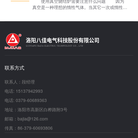
使用真空烧结炉需要注意什么问题 因为
的绿色按钮，并按真空甩带炉的复位按钮一次运行
真空是一种理想的惰性气体。当其它一次或惰性气
高真空表； d)根据真空熔炼炉情况依次更换
体不合适，或材料容易脱碳和渗碳时，可采用真空
量程，查看腔内真空度。注意：在当前量程内，若
烧结炉。在实验中，它可以提高液相烧结的润湿
指针高于“1”严禁更换到更小量程查看真空度
性，有利于烧结过程中的收缩，改善合金的组织。
使用真空烧结炉有利于吸附气体的去除，对烧
结后期的收缩有明显的促进作用。去除硅、铝、
镁、钙及其氧化物等杂质，起到净化材料的作用。
科研或是大中专院校做实验之所以喜欢使用真
空烧结炉，是因为它能减少大气中有害成分(水、
氧、氮等)对产品的污染。例如，将电解氢中的含
联系方式
水量降低到-40℃是困难的，而在真空烧结中，只
要在几百帕的范围内，真空含量就相当于-40℃的
***。 不过，需要注意的是，真空烧结炉保温
联系人：段经理
时间越长，粘结金属的挥发损失越大。因此，化学
电话: 15137942993
杂质、水和其他材料与材料中的碳发生反应，导致
一氧化碳与炉内排放。此时，炉压明显升高，合金
电话: 0379-60689363
中总碳含量降低。显然，碳含量的变化取决于原料
地址：洛阳市高新区白桦路附3号
粉末中的氧含量和烧结过程中的真空度。二者越
高，产生一氧化碳的反应越容易，脱碳越严重。
邮箱：bajia@126.com
真空甩带炉厂家表示，粘结金属在真空液相烧
传真：86-379-60693806
结过程中的挥发损失是一个重要问题。这不仅改变
和影响了合金的***终成分和结构，而且阻碍了烧