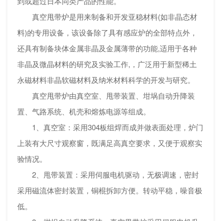
到或超过日本同类产品的性能。
真空甩带炉是用来制备和开发亚稳材料(如非晶态材
料)的专用设备，该设备除了具有感应炉的全部特点外，
还具有制备块体金属非晶及金属薄带的功能,适用于各种
非晶及微晶材料的研究及实验工作,，广泛用于新型稀土
永磁材料非晶软磁材料及纳米材料科学的开发与研究。
真空甩带炉由真空室、甩带装置、坩埚自动升降装
置、气路系统、机壳和熔炼电源等组成。
1、真空室：采用304板组焊而成并做表面处理，炉门
上装有大尺寸观察窗，既满足高真空要求，又便于观察实
验情况。
2、甩带装置：采用伺服电机驱动，无极调速，密封
采用磁流体密封装置，铜棍拆卸方便。转动平稳，噪音极
低。