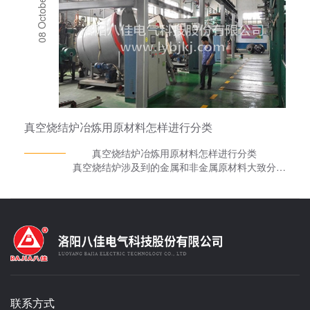
08 October 2020
勿将高电压引入，以免引起仪表及控制线路的损
坏，不用时请关闭电源。 炉子使用后必须真
空保持，便于下次使用时加快抽真空速度。真空熔
炼炉炉温不得超过额定温。禁止向炉膛内直接灌注
各种液体及溶解金属，保持炉内的清洁。定期检查
控制系统的电器连接部分的接触是否良好，应特别
注意加热电源和感应线圈的各连接点的连接是否紧
固。 另外，真空熔炼炉适用于下列工作条
件： （1）环境温度在-10～75℃之间。
真空烧结炉冶炼用原材料怎样进行分类
（2）周围环境的相对湿度不超过85%。
（3）真空熔炼炉炉子周围没有导电尘埃，爆炸性
真空烧结炉冶炼用原材料怎样进行分类
气体及严重破坏金属和绝缘材料的腐蚀性气体。
真空烧结炉涉及到的金属和非金属原材料大致分为
（4）真空烧结炉没有明显的倾斜﹑振动和颠
以下六大类。 (1)纯金属 纯金属主要用于
簸。
冶炼镍基、钴基和不含铁元素的合金。如镍基高温
合金、镍基耐蚀合金以及镍基精密合金等。
常用纯金属有镍、钴、铬、锰、钨、钼、铝、钛、
铌、硅、钙、镧、铈等。 (2)铁合金 真空
烧结炉厂家表示，为节省能源，降低成本，合理利
用资源将金属矿石直接冶炼成与铁形成的合金形
式，即铁合金供炼钢使用。另外，使用铁合金还具
有密度大、熔点低、易熔化、元素回收率高等优
联系方式
点。 常用的铁合金有硅铁、锰铁、铬铁、钼