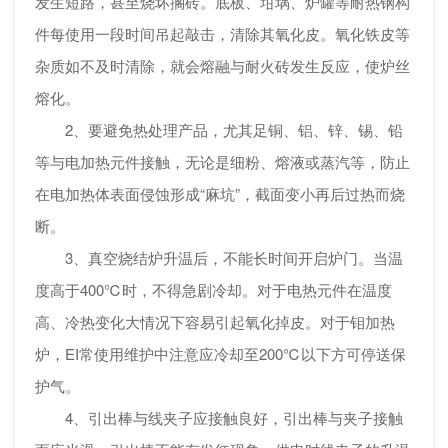
发生短路，甚至烧坏搁砖。底板、坩埚、炉罐等耐热钢构
件每使用一段时间吊起敲击，清除其氧化皮。氧化铁皮等
杂质如不及时清除，就会熔融与耐火砖发生反应，使炉丝
熔化。
2、要避免热处理产品，尤其足铜、铝、锌、锡、铅
等与电加热元件接触，无论是细粉、熔液或蒸汽等，防止
在电加热体表面侵蚀形成“麻坑”，截面变小再后过热而烧
断。
3、真空烧结炉升温后，不能长时间开启炉门。当温
度高于400℃时，不得急剧冷却。对于电热元件在温度
高、冷热变化大情况下容易引起氧化掉皮。对于钼加热
炉，EI常使用维护中注意应冷却至200℃以下方可停送保
护气。
4、引出棒与线夹子应接触良好，引出棒与夹子接触