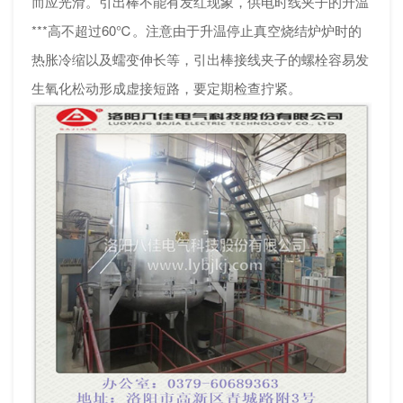
而应光滑。引出棒不能有发红现象，供电时线夹子的升温
***高不超过60℃。注意由于升温停止真空烧结炉炉时的
热胀冷缩以及蠕变伸长等，引出棒接线夹子的螺栓容易发
生氧化松动形成虚接短路，要定期检查拧紧。