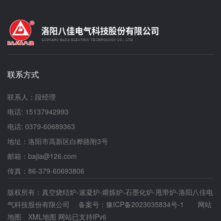
持稳定的温度和湿度。避免出现极端温度或湿度波
积炉厂家洛阳八佳电气将详细探讨如何通过合理设
动，以免影响设备的正常运行。 3.防火防爆：
定和优化气相沉积炉的工艺参数，以实现生产效率
由于真空熔炼炉使用高温处理金属材料，因此存在
的提升。一、温度参数的优化温度是气相沉积过程
一定的火灾和爆炸风险。安装场地应具备相应的防
中关键的参数之一。它直接影响着原料气体的分
火防爆措施，如设置防火墙、使用防爆电器
解、化合以及薄膜的生长速率。在操作气相沉积炉
等。 四、供电和供水 真空熔炼炉需要稳定
时，需根据具体的材料体系与工艺要求，精确控制
的电力供应和水源供应。安装场地应具备相应的电
炉内的温度。过低的温度可能导致原料气体分解不
力设施和水源设施，并且要确保电力和水源的质量
联系方式
完全，影响薄膜的纯度与结构；而过高的温度则可
和稳定性。此外，供电和供水线路的设计也应考虑
能导致薄膜晶粒粗大，影响薄膜的性能。因此，通
到设备运行时的负荷变化。 五、安全因素
过实验和数据分析，找出好的温度范围，并实时调
联系人：段经理
1.操作安全：安装场地应设置合适的安全操作规程
整以适应不同的沉积需求。二、压力参数的调整炉
和标识，以确保操作人员能够安全地操作设备。同
电话: 15137942993
内压力对气相沉积过程同样具有重要影响。压力参
时，操作人员需要进行专业的培训，以避免误操作
数影响着气体分子的扩散速率与碰撞频率，进而影
电话: 0379-60689363
导致事故发生。 2.紧急救援：针对可能发生的
响到薄膜的生长过程。在高压条件下，气体分子的
事故或紧急情况，安装场地应配备相应的紧急救援
地址：洛阳市高新区白桦路附3号
扩散速率降低，可能导致薄膜生长速率减缓；而在
设施和预案。例如消防设施、急救箱等，以便在紧
低压条件下，气体分子的平均自由程增加，有利于
邮箱：bajia@126.com
急情况下及时采取救援措施。 3.环保措施：为
薄膜的均匀生长。因此，操作过程中需根据实际情
确保周边环境的安全与清洁，安装场地应建立严格
传真：86-379-60693806
况调整炉内压力，以获得理想的薄膜生长效果。
的环保措施。包括废气处理设施、废水处理设施
三、气体流量与组分的控制气体流量与组分是气相
等，以防止对环境造成污染。 六、便利性考
版权所有：真空烧结炉-速凝炉-熔炼炉-石墨化炉-甩带炉-洛阳八佳电
沉积过程中的另外两个关键参数。气体流量的大小
虑 1.交通便捷：选择一个交通便利的安装场
气科技股份有限公司 备案号：
直接决定了原料气体在炉内的浓度分布，进而影响
豫ICP备2023035834号-1
网站
地，有利于设备和人员的进出，缩短运输时间，提
薄膜的生长速率与厚度。组分则决定了薄膜的化学
地图
XML地图
网站已支持IPv6
高工作效率。 2.维修便利：考虑到设备运行过