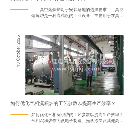
真空熔炼炉对于安装场地的选择要求 真空
熔炼炉是一种高精度的工业设备，主要用于在真空
环境中对金属材料进行熔炼、精炼和铸造。由于其
特殊的运作原理和工作环境，对于安装场地有着特
定的选择要求。真空熔炼炉厂家八佳电气将详细介
13 October 2025
绍真空熔炼炉对于安装场地的选择要求。 一、
场地大小 首先，选择一个适合的场地对于真空
熔炼炉的安装至关重要。一般来说，真空熔炼炉的
体积较大，因此需要足够的空间以容纳设备。此
外，考虑到设备运行时的热量散发和操作空间，场
地应具备适当的面积和高度。 二、地质条
件 真空熔炼炉的重量较大，因此需要选择能够
承受设备重量的地基。地质条件需要经过仔细考
虑，避免在设备运行过程中出现地基沉降等问题。
同时，地面的承重能力也需要进行评估，以确保设
备可以安全地放置在地面。 三、环境因素
如何优化气相沉积炉的工艺参数以提高生产效率？
1.防尘：真空熔炼炉对于灰尘和 杂质非常敏感，
因此安装场地需要保持清洁，避免灰尘和其他杂质
如何优化气相沉积炉的工艺参数以提高生产效率？
污染设备。此外，场地的地面材料也应选择不易产
气相沉积炉作为微电子制造、光学涂层及其他高科
生灰尘的材料。 2.温度和湿度：真空熔炼炉对
技领域中的关键设备，其工艺参数的优化对于提高
于温度和湿度的变化较为敏感，因此安装场地应保
生产效率和产品质量具有至关重要的作用。气相沉