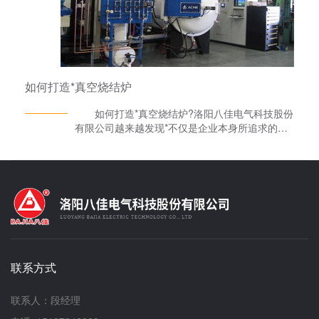
确保每小时换气次数不低于15次。安装过程中需
着重核查：真空法兰连接处采用铜垫密封，扭矩值
需按设备手册精确至±5%；传感器线缆布线应避免
与高温区域接触，预留20%伸缩余量；废气排放系
统需设置双级过滤装置，初效过滤器捕集粒径
≥5μm颗粒，效率高过滤器对0.3μm颗粒拦截效率
如何打造*真空烧结炉
≥99.97%；2. 运行前系统性检查每日操作前执行
三级检查制度：基础检查：验证控制柜内
如何打造*真空烧结炉?洛阳八佳电气科技股份
220V/380V电源相位差≤3°，绝缘电阻≥2MΩ；功
有限公司越来越发现*不仅是企业本身所追求的一
能测试：模拟运行真空泵，确认抽速从大气压至
个发展目标，也渐渐成了一个衡量区域经济实力的
10⁻³Pa耗时≤45分钟；环境确认：使用粒子计数器
重要标志。 *的企业是有厚重的内涵做支撑
检测操作区域，0.5μm颗粒浓度≤3500个/m³；3.
的，但是有些真空烧结炉厂家实际上做得并不是非
工艺参数精准调控沉积过程需建立动态控制模型：
常好，那些通过媒体的包装以及***宣传的往往能
温度场优化：采用三点校温法，加热区温差控制在
够红一时，但是在火一阵子之后，企业就会像建在
±2℃以内，基片台温度均匀性≤1%；气体流量控
沙滩上的楼房那样弱不禁风甚至是不攻自垮。
制：质量流量控制器精度需达±1%FS，反应气体
从成功的洛阳八佳电气科技股份有限公司的发
与载气比例通过气相色谱仪实时监测；压力梯度设
展经历来看，*的形成是需要厂家在不断整合完善
计：沉积室压力分阶段调整，初始阶段保持50-
的过程中，不断地来挖掘企业的内涵，并且把真空
100Pa促进前驱体吸附，生长阶段降至10-30Pa优
联系方式
烧结炉的品牌形象充分地展示出去。 所以经
化晶体结构；4. 沉积过程动态监控建立多参数联
营高温热处理炉的洛阳八佳电气科技股份有限公司
控系统：光学薄膜厚度仪实时监测生长速率，误差
制订了一项由里到外的、系统的创*战略，从许多
联系人：段经理
≤0.1nm/cycle；残余气体分析仪（RGA）扫描质
外人看不见的、扎实的基础工作入手，致力打造*
量数范围1-200amu，设置阈值报警；基片台旋转