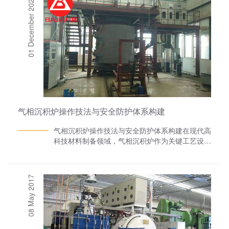
01 December 2025
气相沉积炉操作技法与安全防护体系构建
气相沉积炉操作技法与安全防护体系构建在现代高
科技材料制备领域，气相沉积炉作为关键工艺设
备，其操作精度与安全性直接影响着微电子、光电
子及航空航天等领域的研发进程。气相沉积炉厂家
洛阳八佳电气从设备操控核心技法与安全防护体系
08 May 2017
构建两大维度展开论述，旨在为操作人员提供系统
化的实践指南。一、气相沉积炉核心操作技法1.
设备安装与初始调试设备安装需满足高洁净度真空
作业标准：安装环境空气洁净度应达到ISO 7级以
上，相对湿度控制在45%-65%区间，通风系统需