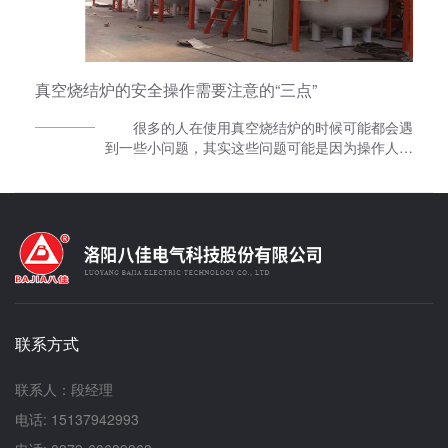
求，设计多区独立控温系统，温度波动控制在
±1℃以内；气氛动态调控：配置质子交换膜
（PEM）制氢系统与精密流量控制阀，实现H₂/N₂
混合气氛的ppm级精准配比，满足锂离子电池负极
真空烧结炉的安全操作需要注意的“三点”
材料惰性保护需求；真空度梯度管理：采用干式涡
旋泵+罗茨泵+分子泵三级真空系统，覆盖10⁵Pa至
很多的人在使用真空烧结炉的时候可能都会遇
10⁻⁴Pa宽幅真空区间，适配从低温预炭化到高温
到一些小问题，其实这些问题可能是因为操作人员
石墨化的全流程工艺；2. 材料工艺适应性开发异
没有引起注意造成的，下面就再跟大家讲一讲安全
形构件处理方案：设计旋转式料架与动态真空调节
操作需要注意的“三点”。 1、检查真空泵的电
系统，解决大尺寸环形件（如航空刹车盘）的均匀
源系统以及皮带盘的皮带松紧，检查妥后人工转动
加热难题，温差场控制在5%以内；连续式生产改
真空泵皮带盘，还需要检查真空泵油是否位于油封
造：将传统批次炉改造为卷对卷（R2R）连续生产
观察孔中线，如都无异常可关闭蝶阀并启动真空
线，配合在线质量监测系统，实现碳纳米管薄膜的
泵。 2、检查真空烧结炉上盖的观察、测温
工业化制备；新型反应介质兼容：开发特殊涂层炉
孔，每次开炉均需要进行清洁处理，以便正常的观
管与气体净化装置，解决含氯、含硫气氛对设备的
察和测温。检查真空烧结炉体内的情况，要求真空
腐蚀问题，拓展至TiC、SiC等陶瓷材料制备领
炉体内的卫生达标且感应圈绝缘良好，密封真空胶
域；3. 全生命周期成本优化模块化设计：将加热
联系方式
带具有弹性且尺寸合格。 3、检查转动式麦氏
系统、真空系统、控制系统解耦为独立模块，实现
真空计是否合乎真空烧结炉的要求;检查真空烧结
80%部件通用化，降低后期升级改造成本；能源管
炉体的杠杆手把启动是否灵活。并检查石墨坩埚和
联系人：段经理
理：配置余热回收装置与智能休眠模式，综合能耗
装炉的配件是否齐全。 以上是生产高温热处
降低30%，投资回收期缩短至2年以内；预测性维
电话: 15137942993
理炉的洛阳八佳电气科技股份有限公司的小编，关
护：通过振动监测与红外热成像技术，提前识别加
于真空烧结炉的安全操作的介绍，只要掌握了正确