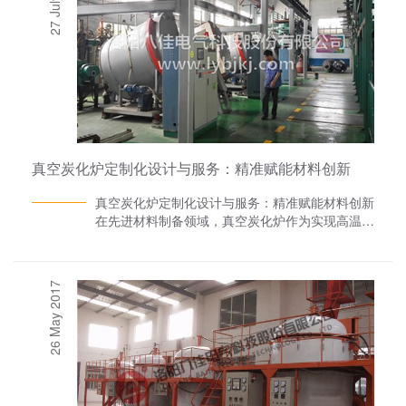
真空炭化炉定制化设计与服务：精准赋能材料创新
真空炭化炉定制化设计与服务：精准赋能材料创新
在先进材料制备领域，真空炭化炉作为实现高温热
处理的核心装备，其性能直接决定碳纤维、石墨
烯、硬质合金等高端材料的品质。面对新能源、航
空航天、半导体等行业对材料性能的追求，标准化
26 May 2017
设备已难以满足差异化需求。真空炭化炉厂家洛阳
八佳电气从工艺适配、技术架构、服务生态三个维
度构建定制化解决方案，助力企业构建材料创新的
核心竞争力。一、定制化需求驱动：从通用设备到
专属解决方案1. 工艺参数深度匹配温度场精准控
制：针对沥青基碳纤维（需2000℃级梯度升温）
与酚醛树脂基材料（需800℃恒温炭化）的不同需