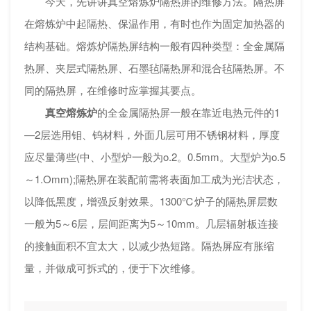
今天，先讲讲真空熔炼炉隔热屏的维修方法。隔热屏
在熔炼炉中起隔热、保温作用，有时也作为固定加热器的
结构基础。熔炼炉隔热屏结构一般有四种类型：全金属隔
热屏、夹层式隔热屏、石墨毡隔热屏和混合毡隔热屏。不
同的隔热屏，在维修时应掌握其要点。
真空熔炼炉
的全金属隔热屏一般在靠近电热元件的1
—2层选用钼、钨材料，外面几层可用不锈钢材料，厚度
应尽量薄些(中、小型炉一般为o.2。0.5mm。大型炉为o.5
～1.Omm);隔热屏在装配前需将表面加工成为光洁状态，
以降低黑度，增强反射效果。1300℃炉子的隔热屏层数
一般为5～6层，层间距离为5～10mm。几层辐射板连接
的接触面积不宜太大，以减少热短路。隔热屏应有胀缩
量，并做成可拆式的，便于下次维修。