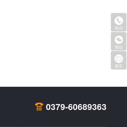
成。加热元件通常采用电阻丝或电热管，通
常小心，以免损坏； 湾可靠地拧紧螺栓
过电流加热将热量传递给炉内的材料。温度
以实现良好的电气接触。不要用太大的力来
控制器则负责监控和调节炉内的温度，确保
防止线头断裂。 3、根据真空系统图放
烧结过程在恒定的温度下进行。 四、气
置真空系统，组装并连接到炉体。组装时在
氛控制系统 气氛控制系统用于控制炉内
O形圈上涂抹一层薄薄的真空润滑脂，并均
电话
的气氛环境，包括气氛的种类、压力等参
匀拧紧法兰。 4根据水冷系统示意图，
数。通过引入不同的气氛，如惰性气体或反
进水管和排水管分别连接到炉子的排水
应性气体，可以实现对材料烧结过程的精确
口、，以提供压力为0.1-0.15 MPa的水源，
微信
控制。气氛控制系统的存在使得真空烧结炉
温度不高低于15℃且不高于30℃，优选提
能够适用于更多种类的材料制备。 五、
供循环。水、抗氧化水。 5、提供***小
冷却系统 冷却系统主要用于在烧结完成
压力为0.5 MPa的气动空气源。工业氮气，
留言
后对炉体进行冷却，以便取出烧结好的材
如压缩空气，可用于制备“三大”气动部件
料。冷却系统通常采用水冷却或风冷却的方
（如、油雾、减压器滤水器）。 6、按
式，通过循环冷却介质将炉体的热量带走，
下充气系统图将管道连接到灌装线，建议提
实现快速降温。冷却系统的设计和性能对于
供纯度为99.99％-99.99％的高纯度氮气作
提高生产效率、减少能源消耗具有重要意
为再灌注器。 7、根据电接线图，将电
义。 六、控制系统 控制系统是真空
源连接到相应的电触头，检查电压电源，连
烧结炉的“大脑”，负责协调各个部分的工
接在控制箱，电缆和流浆箱和身体之间烤
0379-60689363
作。控制系统通常包括PLC可编程控制器、
箱。 8、安装剩余的组件，包括导管测
触摸屏操作界面等组件，能够实现烧结过程
量仪器、。 9。炉体和、控制箱接地，
的自动化控制和监控。通过控制系统，操作
接地电阻为4欧姆，仪表电缆和真空表也必
人员可以方便地设置烧结参数、监控烧结过
须接地。