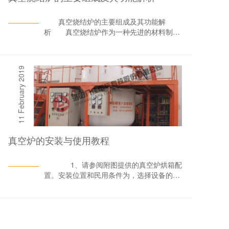
真空烧结炉的主要组成及其功能解
析 真空烧结炉作为一种先进的材料制备
设备，其高 效、精准的工作性能离不开其各
个组成部分的协同工作。真空烧结炉厂家八
佳电气将详细解析真空烧结炉的主要组成部
11 February 2019
分及其各自的功能，以便读者对这一设备有
更深入的了解。 一、炉体部分 炉体
是真空烧结炉的主体结构，通常由耐高温、
耐腐蚀的材料制成，如不锈钢或特种合金。
炉体的主要功能是提供一个封闭的空间，用
于容纳待烧结的材料，并承受烧结过程中产
生的高温。此外，炉体还具备良好的密封性
真空炉的安装与使用教程
能，以确保炉内的高真空环境。 二、真
空系统 真空系统是真空烧结炉的核心部
分，包括真空泵、真空阀门、真空计等组
1、请参阅附图提供的真空炉烘箱配
件。其主要功能是抽除炉内的气体，使炉内
置。安装位置和民用条件为，选择设备的***
达到所需的真空度。真空度的控制对于材料
安装位置并进行土建施工。安装地点必须无
的烧结过程至关重要，它影响着材料的致密
烟，环境清洁，风干，不应与其他设备放在
度、晶粒大小等性能。 三、加热系
一起，保持环境温度在10至35°C之间，地
统 加热系统是真空烧结炉的另一个关键
板光洁。 2、安装带有石墨和水冷电极
部分，通常由加热元件、温度控制器等组
的电加热元件时， 采取石墨部件时要非