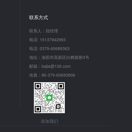
程、记录实验数据等。 综上所述，真空
烧结炉主要由炉体、真空系统、加热系统、
气氛控制系统、冷却系统和控制系统等部分
联系方式
组成。这些部分各自承担着不同的功能，共
同协作完成材料的烧结过程。了解这些组成
联系人：段经理
部分及其功能，有助于我们更好地使用和维
护真空烧结炉，提高材料制备的质量和效
电话: 15137942993
率。
电话: 0379-60689363
地址：洛阳市高新区白桦路附3号
邮箱：bajia@126.com
传真：86-379-60693806
添加我们