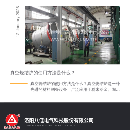
粗颗粒料WC粉、复合料碳化加热。真空烧结炉主
12 January 2026
要采用智能控温系统，全自动、高精度，完成测温
控温。 除了采用纯水冷却系统，流量监控系
统，真空烧结炉还采用了高性能中频接触器，可以
对炉体进行自动转换 。 主要技术参数：
1、*使用温度：1800℃、2300℃ 2、高温区
容积：0.01m3、0.02m3、0.03m3、0.05m3、
0.1m3、0.15m3、0.2m3、0.3m3 3、炉内工
作气氛：氢气、氮气、惰性气体等 4、温度均
匀度：≤±10℃ 温度测量：远红外线光学测温测温
范围800~2400℃或1000~3000℃;测温精度1%。
5、温度控制：程序控制、手动控制; 控温精
真空烧结炉的使用方法是什么？
度：±1℃ 6、极限升温速度：200℃/分钟
真空烧结炉的使用方法是什么？真空烧结炉是一种
先进的材料制备设备，广泛应用于粉末冶金、陶瓷
材料、复合材料等领域。其工作原理是在真空环境
中对物料进行加热，使其达到所需的烧结温度并发
生物理化学变化，从而形成具有特定性能的材料。
真空烧结炉厂家洛阳八佳电气将详细介绍真空烧结
炉的使用方法，以确保设备的正确操作和效率高的
运行。一、准备工作1.设备检查在使用真空烧结炉
之前，需对其进行全方面检查，确保设备各部件完