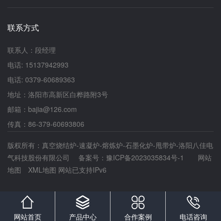
好无损，电气系统正常，真空系统密封良好。检查
加热元件、真空泵、控制系统等关键部件。2.材料
联系方式
准备根据烧结工艺要求，准备好待烧结的物料，并
进行必要的预处理，如筛分、混合、压制等。确保
物料符合烧结工艺的要求，避免杂质和异物混入。
联系人：段经理
3.环境准备确保烧结炉工作环境整洁，通风良好，
电话: 15137942993
避免高温、潮湿等不利条件。同时，确保电源稳
定，接地良好，避免电气故障。二、操作步骤1.装
电话: 0379-60689363
载物料按照规定的装载方式和顺序，将预处理好的
地址：洛阳市高新区白桦路附3号
物料装入烧结炉内。注意避免物料堆积不均或卡滞
现象，确保物料在炉腔内均匀分布。2.关闭炉门装
邮箱：bajia@126.com
载完成后，关闭炉门并确保密封良好。检查炉门的
传真：86-379-60693806
密封圈是否完好，必要时更换密封圈，以确保炉腔
内的真空度。3.启动真空系统启动真空泵，开始抽
版权所有：真空烧结炉-速凝炉-熔炼炉-石墨化炉-甩带炉-洛阳八佳电
气，使炉腔内的气体逐渐排出。通过真空计实时监
气科技股份有限公司 备案号：
测炉腔内的真空度，确保真空度达到设定要求。4.
豫ICP备2023035834号-1
网站
加热过程启动加热系统，按照设定的温度曲线对物
地图
XML地图
网站已支持IPv6
料进行加热。控制系统会自动调节加热元件的功率
输出，确保炉腔内的温度均匀上升并保持在设定范
围内。5.保温处理当炉腔内的温度达到设定值后，
进入保温阶段。保温时间根据物料的特性和烧结工
艺要求而定。保温过程中，控制系统会持续监测炉
网站首页
产品中心
合作案例
电话咨询