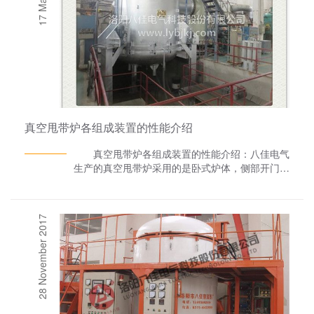
真空甩带炉各组成装置的性能介绍
真空甩带炉各组成装置的性能介绍：八佳电气
生产的真空甩带炉采用的是卧式炉体，侧部开门结
构，进出料方便，炉体结构紧凑，占地空间较小，
采用高频电源加热，主要供大专院校及科研单位等
在真空或保护气氛条件下对金属材料(如不锈钢、
28 November 2017
镍基合金、铜、合金钢、镍钴合金、稀土钕铁錋
等)的熔炼浇铸处理，也可进行合金钢的真空精炼
处理及精密铸造。还可进行非晶甩带，喷铸和压铸
处理，一台设备，多种功能。 随然，真空甩
带炉看起来并不大，但其结构也是相对复杂的，主
要有真空腔体、熔炼装置、喷铸装置、甩带装置、
压铸装置、模具预热系统、抽真空系统、炉体支