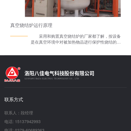
架、电气控制系统及水冷却系统组成。 1、真
空腔体：由炉体、炉盖和炉底组成;炉体由不锈钢
法兰和内外筒体组焊而成，内壁镜面抛光，炉体上
开设有压铸接口、喷铸接口、旋转电极接口、甩带
真空烧结炉运行原理
收集管、红外测温接口、模具预热电源电极引入接
口;真空甩带炉的炉盖由整体实心加工而成，上面
采用和购置真空烧结炉的厂家都了解，按设备
开设有大直径观察窗，可直观的观测到炉内的各种
是在真空环境中对被加热物品进行保护性烧结的炉
实验情况;炉底也是由整体实心加工而成，固定有
子。其加热方式比较多，电阻加热、感应加热、微
甩带装置。整体外观哑光处理，整洁大方。
波加热等。 真空烧结炉可快速升温工艺要求;
2、熔炼装置：由 超音频电源、水冷电缆、旋转电
温控切换器使用进口多段智能程序摄氏度操控仪操
极、线圈、保温套和坩埚组成，通过更换线圈、保
控，摄氏度操控切换器的稳定性、重复性十分可
温套和坩埚实现不同容量。真空甩带炉的高温温度
靠;变频无级调速，不锈钢网带传送，全新的外观
可加热至1700℃。(容量按照
设计理念，确保了产品平稳输送。 利用中频
50g,200g,500g,1000g来配)，熔炼完成后可通过
感应加热的原理，真空烧结炉使处于线圈内的钨坩
手动倾倒到模具内。 3、喷铸装置：由气缸、
埚产生高温，通过热辐射传导到工作上，适用于科
石英管、时间继电器、气源恒定装置等组成，可实
研、军工单位对难熔合金如钨、钼及其合金的粉末
现小容量溶液的喷带和喷铸。(喷铸配石英管，容
联系方式
成型烧结。 同时，在安装时，按真空炉回充
量50g) 4、甩带装置：真空甩带炉的甩带装置
气体系统图将管路接至回充管路上，并建议提供纯
由喷铸装置、高速调速电机、磁流体密封装置和铜
度为高纯度氮气作为回充气体。按水冷系统图，将
联系人：段经理
棍等组成，可通过调节电机速度，实现不同铜棍线
进水管与排水管分别接到炉子的进、排水口上，提
速度。 5、压铸装置：由特殊加压装置、压
电话: 15137942993
供压力为0.1-0.15MPa，温度不低于15℃，不高
架、底座、压头和母模等组成，当溶液浇铸或者喷
于30℃的水源，*提供循环水、防锈水。真空炉炉
电话: 0379-60689363