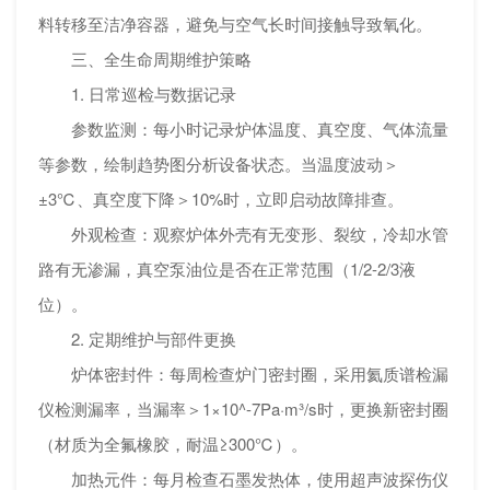
料转移至洁净容器，避免与空气长时间接触导致氧化。
三、全生命周期维护策略
1. 日常巡检与数据记录
参数监测：每小时记录炉体温度、真空度、气体流量
等参数，绘制趋势图分析设备状态。当温度波动＞
±3℃、真空度下降＞10%时，立即启动故障排查。
外观检查：观察炉体外壳有无变形、裂纹，冷却水管
路有无渗漏，真空泵油位是否在正常范围（1/2-2/3液
位）。
2. 定期维护与部件更换
炉体密封件：每周检查炉门密封圈，采用氦质谱检漏
仪检测漏率，当漏率＞1×10^-7Pa·m³/s时，更换新密封圈
（材质为全氟橡胶，耐温≥300℃）。
加热元件：每月检查石墨发热体，使用超声波探伤仪