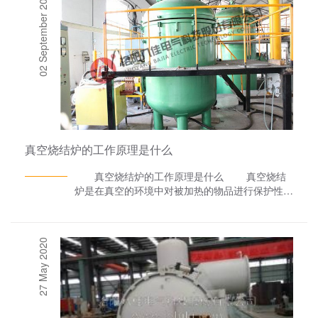
02 September 2021
真空烧结炉的工作原理是什么
真空烧结炉的工作原理是什么 真空烧结
炉是在真空的环境中对被加热的物品进行保护性烧
结的一类炉子，其加热方式是有很多种的，例如，
电阻加热、感应加热、微波加热等。 据了
解，在抽真空后充氢气的保护状态下，真空烧结炉
27 May 2020
利用中频感应加热的原理，使处于线圈内的钨坩埚
产生高温并通过热辐射传导到工作上。适用于科
研、军工单位对难熔合金如钨钼及其合金的粉末成
型烧结。 另外，真空烧结炉在真空或保护气
氛条件下利用中频感应加热的原理，使硬质合金刀
头及各种金属粉末压制体实现烧结的成套设备，是