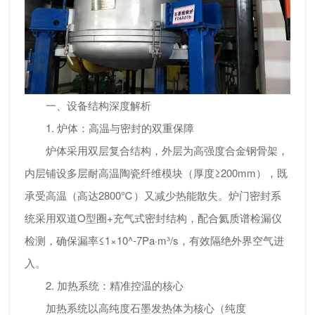
一、设备结构深度解析
1. 炉体：高温与密封的双重保障
炉体采用双层复合结构，外层为高强度合金钢骨架，
内层铺设多层耐高温陶瓷纤维模块（厚度≥200mm），既
承受高温（高达2800℃）又减少热能散失。炉门密封系
统采用双道O型圈+充气式密封结构，配合氦质谱检漏仪
检测，确保漏率≤1×10^-7Pa·m³/s，有效隔绝外界空气进
入。
2. 加热系统：精准控温的核心
加热系统以高纯度石墨发热体为核心（纯度