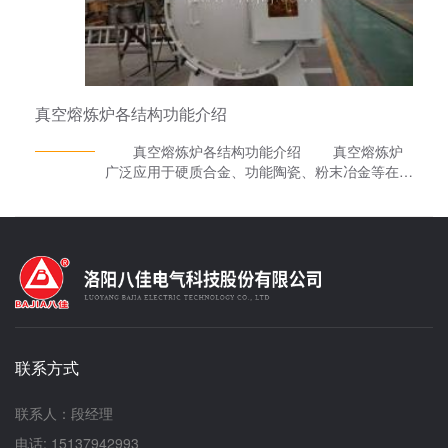
为硬质合金、金属镝以及陶瓷材料的工业生产而设
计的。 以上便是真空烧结炉的工作原理内
容，如有真空速凝炉、真空甩带炉、真空熔炼炉、
熔盐电解炉等产品需求，洛阳八佳电气科技股份有
限公司愿竭诚为您服务!
真空熔炼炉各结构功能介绍
真空熔炼炉各结构功能介绍 真空熔炼炉
广泛应用于硬质合金、功能陶瓷、粉末冶金等在高
温、高真空条件下进行热压烧结处理，也可在充气
保护情况下热压成形烧结。下面就一起了解下结构
说明： 1、真空熔炼炉为立式结构，采用双层
水夹层结构，内、外壁及法兰均为304不锈钢。炉
体分为两部分，其中三分之一为炉盖可手动完全侧
开门，三分之二部分为固定炉体，设计独特，便于
操作。 2、它的真空系统由油扩散泵、罗茨
泵、机械泵配电磁压差阀(防止因突然停电、机械
泵油倒灌)充气阀、放气阀、真空蝶阀、真空压力
联系方式
表(±Pa)波纹管、真空管路和支架等组成。
3、液压系统是采用电动输入方式。由液压站配有
进口比例阀、压力传感器、位移显示器采用光栅尺
联系人：段经理
(测距精度0.02mm)、液压缸等相关液压装置，压
电话: 15137942993