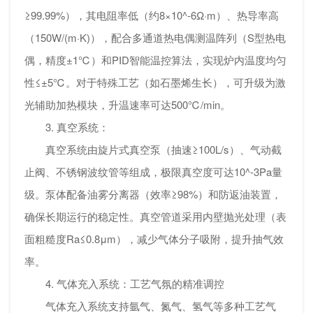
≥99.99%），其电阻率低（约8×10^-6Ω·m）、热导率高
（150W/(m·K)），配合多通道热电偶测温阵列（S型热电
偶，精度±1℃）和PID智能温控算法，实现炉内温度均匀
性≤±5℃。对于特殊工艺（如石墨烯生长），可升级为激
光辅助加热模块，升温速率可达500℃/min。
3. 真空系统：
真空系统由旋片式真空泵（抽速≥100L/s）、气动截
止阀、不锈钢波纹管等组成，极限真空度可达10^-3Pa量
级。泵体配备油雾分离器（效率≥98%）和防返油装置，
确保长期运行的稳定性。真空管道采用内壁抛光处理（表
面粗糙度Ra≤0.8μm），减少气体分子吸附，提升抽气效
率。
4. 气体充入系统：工艺气氛的精准调控
气体充入系统支持氩气、氮气、氢气等多种工艺气