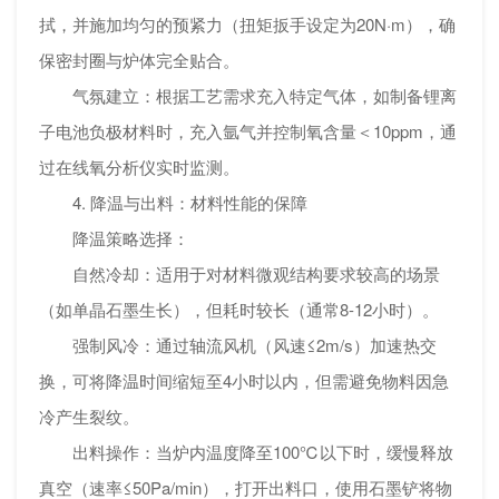
拭，并施加均匀的预紧力（扭矩扳手设定为20N·m），确
保密封圈与炉体完全贴合。
气氛建立：根据工艺需求充入特定气体，如制备锂离
子电池负极材料时，充入氩气并控制氧含量＜10ppm，通
过在线氧分析仪实时监测。
4. 降温与出料：材料性能的保障
降温策略选择：
自然冷却：适用于对材料微观结构要求较高的场景
（如单晶石墨生长），但耗时较长（通常8-12小时）。
强制风冷：通过轴流风机（风速≤2m/s）加速热交
换，可将降温时间缩短至4小时以内，但需避免物料因急
冷产生裂纹。
出料操作：当炉内温度降至100℃以下时，缓慢释放
真空（速率≤50Pa/min），打开出料口，使用石墨铲将物