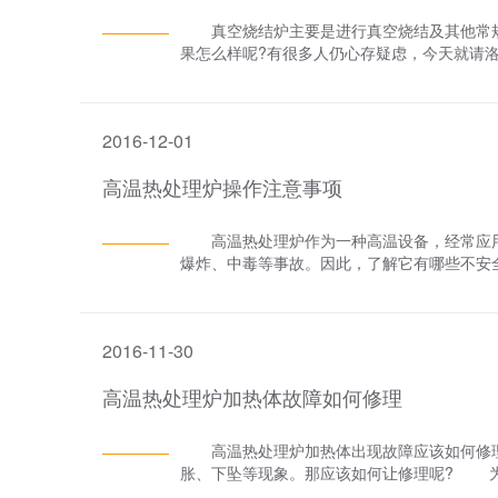
真空烧结炉主要是进行真空烧结及其他常规
果怎么样呢?有很多人仍心存疑虑，今天就请
件全部采用进口零件，可靠性极高，操作安全
高温热处理炉、真空速凝炉都具有此项功能
极限超温报警以及其他多种安全保护功能，
2016-12-01
干扰能力，也是真空烧结炉的优质特点之一，
管路，可供用户随意灵活配置，还能应用于其
高温热处理炉操作注意事项
高温热处理炉作为一种高温设备，经常应用
爆炸、中毒等事故。因此，了解它有哪些不
此很容易发生烫伤和烧伤;如果高温热处理炉
的安全保护装置一旦失灵，还会导致触电;而
工业炉修理环境普遍较差，空间拥挤，自然
2016-11-30
有时还直接受到高温、烟尘、有毒气体和化
时，一定要重视安全问题。在组织真空速凝炉
高温热处理炉加热体故障如何修理
高温热处理炉加热体出现故障应该如何修理
胀、下坠等现象。那应该如何让修理呢? 为
寸。安装高温热处理炉加热体时要紧靠炉衬，