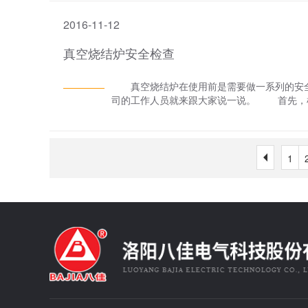
负电荷离子的现象，叫电介质的电离，熔盐电
2016-11-12
传送电荷的物体称为*类导体。 熔盐电解炉
热熔成熔体，它们的水溶液或熔体就可以导电
真空烧结炉安全检查
真空烧结炉在使用前是需要做一系列的安全
司的工作人员就来跟大家说一说。 首先，
封观察孔中线。检查妥后，人工转动真空泵皮
空泵。 其次，检查真空烧结炉的炉内情况
具有弹性，尺寸合格，以及炉身杠杆手把启
空计，看是否合乎要求，以及石墨坩埚等装炉
1
中频启动规则，试启动变频，成功后停止变频