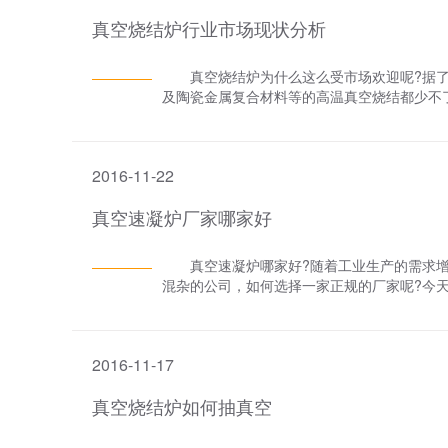
凝炉产品生产效率高，有效减少人工干扰的因
真空烧结炉行业市场现状分析
准，并且整个环节全程记录，便于分析追溯
到您!
真空烧结炉为什么这么受市场欢迎呢?据了
及陶瓷金属复合材料等的高温真空烧结都少不
什么这么受市场推崇。 由于工艺上的耐热
*。如果没有对比就更显不出来真空烧结炉这
高温炉电极的漏水现象，对于加热系统中的
2016-11-22
大降低了客户的运行成本和维护成本，使得生
技术人员前来排除故障恢复生产的情况。基本
真空速凝炉厂家哪家好
问题不用跑，大的问题有维保的效果。 真
这么受市场欢迎，您现在了解了吧? 真空烧结炉
http://www.lybjkj.com/
真空速凝炉哪家好?随着工业生产的需求增
混杂的公司，如何选择一家正规的厂家呢?今
科技股份有限公司是一家于1994年创立的，
份制企业。同时也是洛阳市首批成功在“新三板
住洛阳机器人智能装备产业园。公司产品多样
2016-11-17
解设备等，覆盖多个金属和复合材料产业。
己。以优质的个性化全套定***务赢得广大顾
真空烧结炉如何抽真空
操作，节能***等特点。 关于真空速凝炉
么疑问，可详细咨询洛阳八佳电气科技股份有限