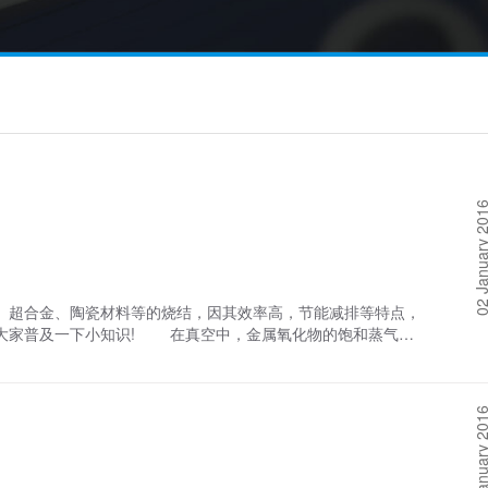
02 January 
超合金、陶瓷材料等的烧结，因其效率高，节能减排等特点，
大家普及一下小知识! 在真空中，金属氧化物的饱和蒸气压
从而可以起活化、烧结作用。因此，真空烧结炉常应用于此行
以选择真空钎焊、铜及铜合金的真空退火或者钢铁件的光亮退
温热处理炉类工业炉。 除此之外，当工业炉任务量不足时，
01 January 
运行，又可以为周边制造业提供好的加工方法。