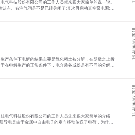
电气科技股份有限公司的工作人员就来跟大家简单的说一说。
左、右注气阀是不是已经关闭了;其次再启动真空泵电源;而
缓慢的打开左注气阀连接的铜球阀至全开;而待抽真空到表
球阀，再关闭机械泵铜球阀，*关闭真空泵电源。 需要注意的是
丝按对称方式拧紧;在加热过程中如真空度过低，要求再次抽真
16 January 
注意事项了，如有需求，欢迎咨询洛阳八佳电气科技股份有限
生产条件下电解的结果主要是氧化稀土被分解，在阴极之上析
由于在电解生产的正常条件下，电介质各成份是有不同的分解电
一个食盐电解槽和一只小灯泡，并构成一个回路，实验表明，
几乎没有电流通过，也就是说在电介槽的两极上几乎没有电离现
熔盐电解炉才能进行电解。 这个为了保证熔盐电解炉的物质
14 January 
低电压叫做分解电压，不同的物质具有不同分解电压。 以上
佳电气科技股份有限公司的工作人员先来跟大家简单的介绍一
属导电是由于金属中自由电子的定向移动传送了电荷，为什么
氟化稀土和氟化锂、钡，基本上都不导电，在稀土电解温度下的
解炉的电离现象便是如此。 电介质溶液和熔体能解离成带正