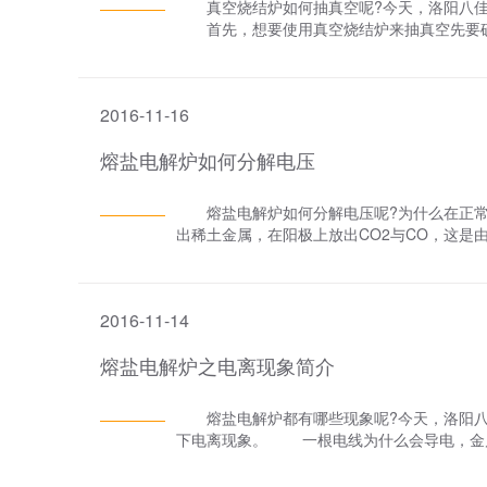
真空烧结炉如何抽真空呢?今天，洛阳八佳
首先，想要使用真空烧结炉来抽真空先要确认
后缓慢的打开机械泵铜球阀至全开;第四则需要
为-0.1MPa时，先关闭左注气阀连接的铜
在真空烧结炉抽真空的过程中，把未拧紧的螺
2016-11-16
空。 以上便是真空烧结炉抽真空的方法及
公司了解、选购!
熔盐电解炉如何分解电压
熔盐电解炉如何分解电压呢?为什么在正常
出稀土金属，在阳极上放出CO2与CO，这是
压。 众所周知，如果用一个直流电源串联
当电压不够高时，小灯泡不亮，这说明电路中
象，只有当外加电压达到一定的数值之后，
2016-11-14
分解，并在电极上获得电解产物所需要的较
便是熔盐电解炉分解电压的简单介绍了。
熔盐电解炉之电离现象简介
熔盐电解炉都有哪些现象呢?今天，洛阳八
下电离现象。 一根电线为什么会导电，金
熔融电介质也能导电呢?实践证明，固体状态
熔融电介质却具有良好的导电性。而熔盐电