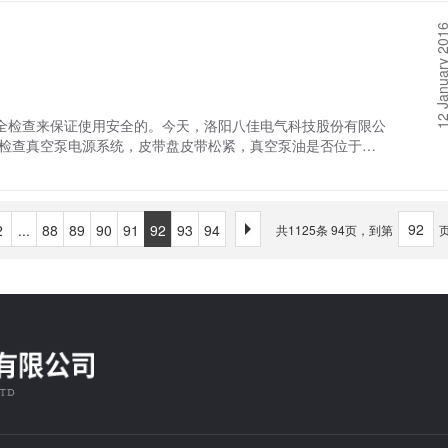
解炉依靠离子传送电荷的物体被称为第二类导体，而靠自由电子
12 January 
中的有些物质在固体状态下并不导电，但是将它们溶于水或加
。
检查来保证使用安全的。今天，洛阳八佳电气科技股份有限公
检查真空泵电源系统，皮带盘皮带松紧，真空泵油是否位于油
带盘，如无异常，可在关闭蝶阀的情况下，启动真空烧结炉的真
，要求真空炉体内一级卫生，感应圈绝缘良好，密封真空胶带
动是否灵活。 另外，真空烧结炉安全检查还需转动式麦氏真
配件是否齐全等。当准备就绪后，接通电源，中频电源合闸，按
2
...
88
89
90
91
92
93
94
共1125条 94页，到第
，方可开炉。