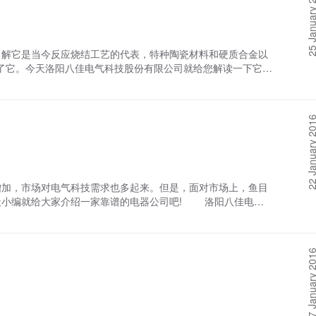
25 January 
素。除此之外，该设备采用触摸屏显示操作，保证了熔炼成型精
。 关于真空速凝炉有什么性能特点就介绍到这了，希望能帮
解它是当今反应烧结工艺的代表，特种陶瓷材料和硬质合金以
了它。今天洛阳八佳电气科技股份有限公司就给您解读一下它为
性，绝缘性和优异的可靠性设计使得它成为了陶瓷材料制造的
种技术工艺的特点和*性能。尤其是改进后的新型电极结构杜绝了
易损件，也更容易更换和维护。 正因如此，真空烧结炉也大
22 January 
产变得易于控制。基本上杜绝了一出问题歇几天，等待厂家派出
问题都能够使客户在经过简单的培训后独立解决问题，达到一般
空烧结炉的个性就是这么鲜明，就是这么任性。对于它为什么
|真空速凝炉|高温热处理炉-洛阳八佳电气科技：
加，市场对电气科技需求也多起来。但是，面对市场上，鱼目
天小编就给大家介绍一家靠谱的电器公司吧! 洛阳八佳电气
集研发烧结设备、感应加热电控设备等工业配件于一体的民营股
”挂牌的企业。公司近年来发展规模较快，于2014年成功签约入
，主要包括真空速凝炉、真空烧结设备、气相沉积设备、熔盐电
17 January 
 八佳公司一直秉承诚信经营、用实力和产品质量来证明自
客的好评。该公司采用新技术，生产出的真空速凝炉等产品具有易
哪家好的问题就给您介绍到这了，希望能帮到您。如果您还有什
公司!