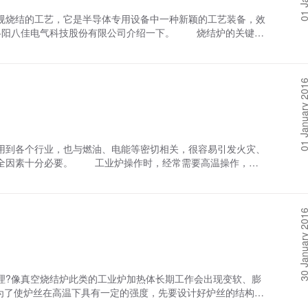
烧结的工艺，它是半导体专用设备中一种新颖的工艺装备，效
洛阳八佳电气科技股份有限公司介绍一下。 烧结炉的关键部
。它还具有可编程的升、降温功能，操作简单。此类的工业炉如
。 除此之外，真空烧结炉还具有自动断电报警、超温报警、
整个操作过程更安全放心，有效减少了生产事故。 具有高抗
01 January 
在一台设备上它可以独立完成多个工艺流程;其还具有多种工艺
他领域。
到各个行业，也与燃油、电能等密切相关，很容易引发火灾、
安全因素十分必要。 工业炉操作时，经常需要高温操作，因
使用不当，还会发生爆炸和中毒事故。 像真空烧结炉类电炉
各种金属元素、气体，不但有毒，在结合后甚至还会发生爆炸。
采光不足，通风条件差。工人在操作时不仅受到粉尘的侵害，
30 January 
工材料的腐蚀。 因此，无论是操作还是维修高温热处理炉
此类工业炉的抢修时，更应注意这些不安全因素。
?像真空烧结炉此类的工业炉加热体长期工作会出现变软、膨
了使炉丝在高温下具有一定的强度，先要设计好炉丝的结构尺
在搁砖上要放平，留有膨胀空间。此外，为防止炉丝之间相互接