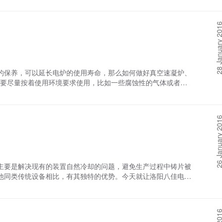
检查高温热处理炉炉丝小钩是否还有用，并且可以用气焊使其
同时使用两根瓷管，瓷管端头必须紧靠。 加热体对一般断头
28 January 
采用换补一段的方法，不过要注意用于补焊的电阻丝的材料、直
保养，可以延长电炉的使用寿命，那么如何做好真空速凝炉、
要尽量按着使用环境要求使用，比如一些腐蚀性的气体或者较
。 2.定期检查电路系统，检查电热元件情况。 3.正
0℃后，不能长期超时使用。 4.含有较高水分、含有挥发
在无坩埚装载的情况下严禁进入炉内加热处理。 5.对于真
26 January 
等物，要经常清除，以保持炉内的清洁。
要是解决现有的装置自然冷却的问题，避免生产过程中铸片被
他同类传统设备相比，有其独特的优势。今天就让洛阳八佳电气
，它采用先进的恒功率中频感应来加热电源，从而对金属进行
熔炼量大,产量相对也高。此外，产品厚度均匀,结晶一致性
易控制。 其次，此套产品设备安全性高、稳定性强、操作简
料的消耗，达到节能减耗，绿色环保的目的。而且新一代真空速