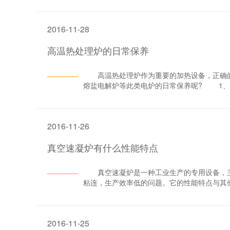
触，要垫隔离片。 炉丝有倒伏现象的，要
变软，再恢复到其原有的形状和尺寸。如果
2016-11-28
可以直接进行焊补，对于局部损坏严重的，可
径等要符合原技术要求。
高温热处理炉的日常保养
高温热处理炉作为重要的加热设备，正确的
熔盐电解炉等此类电炉的日常保养呢? 1、
高的湿度就会对高温热处理炉的使用产生影响
确、规范操作，当高温热处理炉温度达到120
物、有机物等以及金属、玻璃等高温熔化物质
2016-11-26
空烧结炉这类处理炉炉内的屑料尘粒和散落物
真空速凝炉有什么性能特点
真空速凝炉是一种工业生产的专用设备，主
粘连，生产效率低的问题。它的性能特点与其
科技股份有限公司给大家科普一下吧! 首先
熔炼，生产过程安全、稳定。而且真空速凝炉的
好，根据工艺要求甩片厚度易调整，结晶较
2016-11-25
单、自动化程度高，减少工人劳动强度和原材