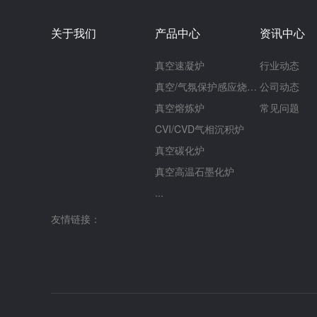
系统，实现对加热、冷却和真空度等参数的精确
向发展。引入人工智能控制系统，能够实时监
朝着多功能化和定制化的方向发展。通过增加
率。同时，设备的节能降耗技术也将不断突破
关于我们
产品中心
资讯中心
制化设计，满足特定领域对金属材料性能的特
善，真空石墨煅烧炉将在规范的市场环境中，
和灵活。3. 环保与可持续发展随着环保意识
推动现代工业进步的重要力量。
术中的应用也将更加注重环保和可持续性。例
真空速凝炉
行业动态
加强废气处理，降低对环境的影响；实现循环
真空/气氛保护感应烧结炉
公司动态
凝固技术中的应用具有广泛而深远的意义。通
织结构、开发新型金属材料以及优化金属材料
真空熔炼炉
常见问题
航天、汽车、电子等领域的科技进步和产业升
CVI/CVD气相沉积炉
凝炉在快速凝固技术中的应用将更加广泛和深
真空碳化炉
真空高温石墨化炉
...
友情链接：