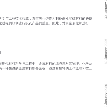
30 January 
空气中的氧气、水分等发生反应，从而提高材料的纯净度。高纯
数，从而实现对材料微观结构的精确调控。2. 高纯度与稳定
应用案例：高温合金烧结在高温合金的烧结过程中，高真空度可
生反应，确保了材料的纯净度和稳定性。3. 效率高节能：真
，从而提高合金的纯度和性能。例如，在10^-6 Pa的真空度
，使得单位能耗大幅降低，提高了生产效率。4. 广泛的应用
，提高合金的机械性能和耐腐蚀性能。2.烧结温度和气氛控制真
等多种材料的处理，涵盖了航空航天、汽车制造、电子信息、能
科学与工程技术领域，真空炭化炉作为制备高性能碳材料的关键
环境中，物料可以在较高的温度下进行烧结，而不会发生氧化反
空速凝炉在快速凝固技术中的应用具有显著的优势和广阔的前
化过程的顺利进行以及产品的质量。因此，对真空炭化炉进行定
气氛，避免不希望的化学反应发生。应用案例：陶瓷材料烧结在
真空速凝炉的应用领域将进一步拓展和深化，为人类社会的进步
。真空炭化炉厂家洛阳八佳电气将从真空炭化炉的日常维护保
制烧结气氛，避免材料在高温下与空气中的氧气发生反应，从而
入探讨，以期为相关操作人员提供有价值的参考。 一、真空炭
5 Pa的真空度下烧结氧化铝陶瓷，可以显著提高陶瓷的密度和硬
养是确保其长期稳定运行的基础。这包括炉体清洁、加热元件检
程中晶粒的生长和微观结构有重要影响。高真空度有助于减少晶界
30 January 
 炉体清洁：定期清理炉体内部及周边的灰尘和残留物，避免其
材料的力学性能和物理性能。应用案例：金属粉末烧结在金属粉
纹、变形等异常情况，及时修复或更换受损部件。2. 加热元
的杂质含量，促进晶粒的均匀长大，从而提高金属的密度和强
的
）是否完好，有无断裂、短路等现象。定期更换老化或损坏的加
锈钢粉末，可以显著提高不锈钢的致密性和抗拉强度。三、真空度对
真空系统维护：检查真空泵、阀门、管道等部件是否密封良好，
助于提高烧结产品的机械性能。通过减少氧化和其他杂质的生成，
保持真空系统的清洁和效率高的运行。4. 控制系统校准：定
在现代材料科学与工程中，金属材料的纯净度对其物理、化学及
提高材料的强度、硬度和韧性。2.物理性能真空度对烧结产品的
保其准确性和可靠性。同时，检查控制系统的软件和硬件是否正
为一种先进的金属材料制备设备，通过其独特的工作原理和技术
材料的微观结构，提高材料的导电性、导热性和磁性能等物理性
炉的常见故障排除真空炭化炉在运行过程中可能会遇到各种故
炉厂家洛阳八佳电气将深入探讨真空熔炼炉如何实现这一目标，
产品的化学稳定性。通过减少氧化和其他化学反应的发生，高真空
。以下是一些常见故障的排除方法：1. 加热不均：检查加热
、真空环境的建立与维持真空熔炼炉的核心在于其能够创建并维
空度是真空烧结炉的重要参数之一，直接影响烧结过程和产品质
否合理。调整加热元件的功率和位置，确保炉内温度均匀分布。
系统，如机械泵、分子泵等，将炉内空气和其他气体抽出，建立
烧结温度和气氛、促进晶粒的均匀长大，从而提高烧结产品的机
及真空系统的密封性。更换损坏的密封件，清洗堵塞的管道，确
30 January 
空气中的氧气、氮气等杂质气体在熔炼过程中会与金属发生反
介绍能为相关工作人员提供有益的参考，确保真空烧结炉好的运
量和数量，及时更换或补充。3. 控制系统失灵：检查控制系
材料的纯净度和性能。在真空环境中，这些杂质气体被有效排
步和设备的更新换代，真空度控制技术将不断完善和发展。因
换损坏的部件，确保控制系统的稳定性和可靠性。同时，检查控
料的预处理在进入真空熔炼炉之前，原材料需要经过严格的预处
识和技能，以适应不断变化的需求。
。4. 炉门密封不严：检查炉门的密封条是否老化或损坏，以
以及进行必要的破碎、筛分等操作。预处理的目的在于提高原材
封条，调整炉门的位置和紧固度，确保炉门的密封性。 三、预
炼炉的熔炼条件。通过预处理，可以显著降低熔炼过程中杂质的