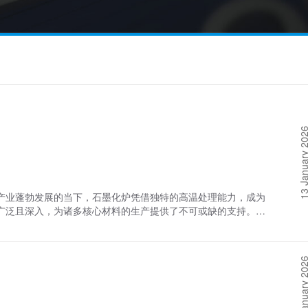
13 January 
产业蓬勃发展的当下，石墨化炉凭借独特的高温处理能力，成为
广泛且深入，为诸多核心材料的生产提供了不可或缺的支持。在
作用。锂离子电池的负极材料多为人造石墨，而石墨化炉正是将
。在高温环境下，炉内碳原子重新排列，形成规则的石墨晶体结
兰州宝航新能源材料有限公司为例，其生产车间内，预处理后的
13 January 
热，产出的人造石墨类产品具有优异电化学性能和循环稳定性，
域，为新能源汽车、储能电站及各类便携式电子设备效率高的运
级电容器的研发与生产中，石墨化炉同样不可或缺。超级电容器
通过石墨化炉处理碳材料，可精确调控其微观结构与表面性能，