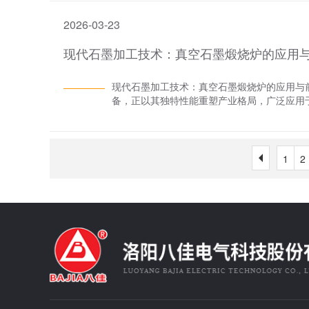
机构、微型传感器、微型执行器以及信号处理
空的环境下，对金属材料进行快速加热和快速
程中，气相沉积炉同样发挥着重要作用。例如，
2026-03-23
度等参数，实现了金属材料的快速凝固，从而
提高器件的性能和可靠性。 三、气相沉积炉在
学中的一项重要技术，其特点在于能够在极短
制薄膜的厚度、成分和结构，从而实现高质量
现代石墨加工技术：真空石墨煅烧炉的应用
化材料的晶粒结构，提高材料的密度和力学性
电子器件对材料的性能和尺寸精度要求极高。2
性。真空速凝炉与快速凝固技术的结合，使得
均匀的薄膜沉积，且具有良好的重复性。这有助
和质量。同时，通过精确控制凝固过程，可以
现代石墨加工技术：真空石墨煅烧炉的应用与
气相沉积炉具有良好的扩展性和可定制性，可
型金属材料。 二、真空速凝炉在快速凝固技术
备，正以其独特性能重塑产业格局，广泛应用
得气相沉积炉能够广泛应用于微电子制造的不
料的制备中发挥着重要作用。通过快速凝固技
极材料生产：随着新能源汽车产业的蓬勃发展
展，对气相沉积炉的性能和功能提出了更高的
腐蚀等特性的金属材料。这些材料在航空、航
挥关键作用，它能将石墨原料在高温、真空环
高的薄膜均匀性和精度、更低的能耗和环境污
盘等关键部件的制备。2. 改善金属材料组织
墨化程度，优化晶体结构，使石墨负极材料具
细化、均匀化，从而提高材料的综合性能。通
石墨，应用于锂电池后，可显著延长电池续航
1
2
小，组织更加均匀，从而提高材料的强度、韧
电池的严苛要求。半导体行业：半导体制造对
泛应用前景。3. 开发新型金属材料真空速凝
乎无氧的真空环境下，对石墨进行高温煅烧，有效
整熔炼参数、原料配比和凝固条件等，可以制
用于制造半导体设备的石墨舟、坩埚等部件，
耐腐蚀性能、耐高温性能等方面具有显著优势
的杂质污染而影响半导体产品质量。在芯片制
合金，具有优异的耐高温和耐腐蚀性能，在航空
部件，为半导体行业的技术升级提供了坚实保
艺真空速凝炉的快速凝固技术还可以优化金属
特殊性能的石墨材料，如高强度、高导热性、
等参数，可以实现对金属材料凝固组织、晶粒
和温度曲线。通过充入特定气体，如氮气、氩
产效率，还降低了生产成本和能源消耗。同时
备出满足特殊性能要求的特种石墨。例如，用
率，降低了人为干预的风险。三、真空速凝炉在
抗辐射性能和热稳定性，保障了核反应堆的安
断进步，真空速凝炉在快速凝固技术中的应用
源、高端电子设备等领域的持续投入，对高品
制技术，实现对不同工件的精准加热；采用更
品质石墨的关键设备，市场需求将同步攀升。