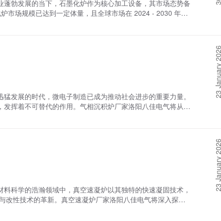
业蓬勃发展的当下，石墨化炉作为核心加工设备，其市场态势备
发生，提高其运行效率和稳定性，以下是一些预防措施和改进建
精确的熔炼参数控制真空熔炼炉通过精确的熔炼参数控制，实现
市场规模已达到一定体量，且全球市场在 2024 - 2030 年期
进行清洁、检查和维修，及时发现并处理潜在问题。2. 优化碳
度、时间、气氛等多个方面。通过精确控制熔炼温度，可以确保
增长率（CAGR）颇为可观。目前，石墨化炉市场在产品类型
定碳化温度、保温时间和真空度等参数，避免过度碳化或碳化不
的氧化和挥发。合理设置熔炼时间，则能确保金属材料的充分混
有较大的装载空间和相对稳定的加热环境，在大规模生产场景中
的培训和教育，提高其操作技能和安全意识。确保操作人员能够
进一步减少杂质气体的影响，为金属材料的纯净制备提供有利条
对产品垂直放置有要求的工艺中展现优势。从终端应用领域分
。4. 引入智能监控系统：引入智能监控系统对真空炭化炉的
空熔炼炉还采取了一系列有效的除杂措施。例如，通过添加特定
23 January 
石墨化炉生产出的高性能碳材料，可用于制造电极、耐火材料等
，及时发现并处理异常情况，提高设备的可靠性和安全性。5.
反应，将其转化为易于分离的化合物。物理方法如电磁搅拌、气
用场景，科研人员利用其探索新型碳材料特性，助力前沿材料研
库，记录故障现象、原因及解决方法。通过数据分析，总结故障
此外，还可以利用真空熔炼炉的真空系统，将熔炼过程中产生的
。企业凭借各自的技术优势、产品质量以及市场口碑，占据了一
排除提供参考。综上所述，真空炭化炉的维护保养与常见故障排
在。这些措施共同作用于熔炼过程，确保了金属材料的纯净制
艺优化等方面不断投入，以提升自身竞争力。谈及发展趋势，技
常维护保养、优化碳化工艺、提高操作人员素质、引入智能监控
了先进的精炼技术，以进一步提高金属材料的纯净度。这些技术
、半导体等新兴产业崛起，对高性能碳材料需求猛增，促使石墨
降低真空炭化炉的故障率，提高其运行效率和稳定性，为材料科
迅猛发展的时代，微电子制造已成为推动社会进步的重要力量。
熔炼后期进一步提高真空度，促进金属中残留气体的排出。电磁
企业研发出的新型石墨化炉，通过优化加热元件和炉体结构，大
，发挥着不可替代的作用。气相沉积炉厂家洛阳八佳电气将从气
颗粒聚集并上浮至液面，便于后续的去除操作。这些精炼技术的
能化也是重要趋势。如中科电气自主研发的新一代 “全自动智
造中的广泛应用及其未来发展前景。 一、气相沉积炉的基本原
方面更具优势。 六、严格的质量控制体系在实现金属材料纯净
工干预，降低生产成本，还能更精准地控制石墨化过程中的温
沉积薄膜的设备。其工作原理主要包括以下几个步骤：首先，将
量控制体系。这包括对原材料、熔炼过程、产品性能等多个环节
因素同样影响着石墨化炉市场走向。政府对环保要求日益严格，
氛下，使气体分子发生化学反应或物理过程；生成的固态物质沉
的化学成分、物理性能等指标，可以及时发现并解决潜在的质量
减少生产过程中的污染物排放。同时，一些扶持政策鼓励企业加
23 January 
和应用需求，气相沉积炉可分为多种类型，如化学气相沉积
体系为真空熔炼炉在金属材料纯净制备方面的可靠性提供了有力
。综上，石墨化炉市场现状呈现出规模增长、竞争激烈的特点，
气相沉积炉在微电子制造中的应用1. 半导体器件的制造在半导体
炉通过创建高真空环境、原材料的预处理、精确的熔炼参数控
引导下，迎来更广阔的发展空间，持续为碳材料产业及相关应用
要的作用。通过CVD技术，可以在硅片表面沉积一层或多层金
格的质量控制体系等多个方面的综合作用，实现了金属材料的纯
能性。例如，低压化学气相沉积（LPCVD）常用于制造硅氧
料的性能和质量，也为相关领域的科技创新和产业发展提供了有
性能和机械强度，是构成集成电路的重要基础。2. 微电子器
变化，真空熔炼炉在金属材料纯净制备方面仍有巨大的发展潜
材料科学的浩瀚领域中，真空速凝炉以其独特的快速凝固技术，
气相沉积炉还广泛应用于微电子器件的封装过程中。通过气相沉
更先进的技术手段，真空熔炼炉将在更多领域发挥关键作用，为
备与改性技术的革新。真空速凝炉厂家洛阳八佳电气将深入探讨
止外界环境对芯片造成损害。同时，还可以通过气相沉积技术改
其未来的发展趋势，以期为读者提供一份全方面而深入的解读。
3. MEMS器件的制造微机电系统（MEMS）是一种将微型
凝炉，作为一种先进的材料制备设备，其核心在于能够在高度真