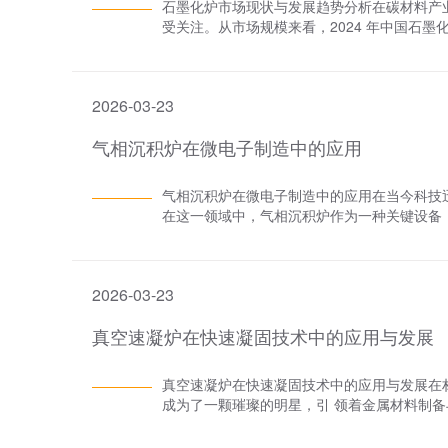
石墨化炉市场现状与发展趋势分析在碳材料产
防措施与改进建议为了减少真空炭化炉的故障
引入，进一步提高金属材料的纯净度。 三、
受关注。从市场规模来看，2024 年中国石墨化炉
议：1. 加强日常维护保养：定期对真空炭化炉
了对金属材料熔炼过程的精细调控。这包括温
间，预计规模将从当前数值稳步增长，年复合
化工艺：根据材料的特性和碳化要求，合理设
金属材料的充分熔化，同时避免过高温度导致
上，主要分为卧式与立式。卧式石墨化炉因具
足。3. 提高操作人员素质：加强对操作人员
合和均匀化。此外，通过调控熔炼气氛，可以
应用广泛；立式石墨化炉则在空间利用和某些
熟练掌握真空炭化炉的操作规程和故障排除方法
件。 四、有效的除杂措施在熔炼过程中，真
2026-03-23
析，化工材料领域对石墨化炉需求强劲，借助
运行状态进行实时监测和预警。通过数据分析
的除杂剂，可以与金属中的杂质元素发生化学
关键化工产品。实验室也是石墨化炉的重要应
建立故障数据库：建立真空炭化炉的故障数据
体吹洗等，可以促进杂质元素的扩散和排出。
气相沉积炉在微电子制造中的应用
究。在市场竞争格局方面，众多企业角逐其中
发生的规律和趋势，为后续的维护保养和故障
气体和挥发物及时排出，进一步减少杂质的存
定的市场份额。这些企业在产品研发、生产工
除是确保其长期稳定运行的关键。通过加强日
备。 五、先进的精炼技术真空熔炼炉还采用
术创新将是关键驱动力。一方面，随着新能源
系统和建立故障数据库等措施，我们可以有效
气相沉积炉在微电子制造中的应用在当今科技
包括真空精炼、电磁精炼等。真空精炼通过在
化炉向更效率高、节能方向发展。例如，部分
学与工程技术领域的发展提供有力支持。
在这一领域中，气相沉积炉作为一种关键设备
精炼则利用电磁场的作用，使金属液中的杂质
幅降低能耗，同时提高生产效率。另一方面，智
相沉积炉的原理出发，深入探讨其在微电子制
运用，使得真空熔炼炉在金属材料的纯净制备
能型石墨化炉”，实现了自动化操作，减少人
理气相沉积炉是一种通过气相反应在固体表面
制备的过程中，真空熔炼炉还依赖于严格的质
度、时间等参数，提升产品质量稳定性。政策
原料气体引入反应室；接着，在高温或特定气
的全方面监控和检测。通过定期检测金属材料
推动石墨化炉企业改进尾气处理等环保技术，
2026-03-23
积在基体表面形成薄膜。根据不同的工作原理
问题，确保产品的纯净度和质量稳定性。这一
大研发投入，促进石墨化炉行业整体技术升级
（CVD）、物理气相沉积（PVD）等。 二、
保障。 七、结论与展望综上所述，真空熔炼
未来则有望在技术创新、智能化发展以及政策
真空速凝炉在快速凝固技术中的应用与发展
器件的制造过程中，气相沉积炉发挥着至关重
制、有效的除杂措施、先进的精炼技术以及严
领域赋能。
属、氧化物等薄膜，实现器件的互连、保护和功
净制备。这一目标的实现，不仅提高了金属材
化物和氮化硅等薄膜，这些薄膜具有良好的绝缘
力支持。未来，随着科技的进步和需求的不断
真空速凝炉在快速凝固技术中的应用与发展在
件的封装除了在半导体器件制造中的应用外，
力。通过不断优化设备设计和工艺参数，引入
成为了一颗璀璨的明星，引 领着金属材料制
积技术，可以在芯片表面形成一层保护膜，防
人类的科技进步和产业发展作出更大贡献。
真空速凝炉在快速凝固技术中的应用，并展望
善芯片的散热性能，提高器件的稳定性和可靠性。
一、真空速凝炉与快速凝固技术的结合真空速