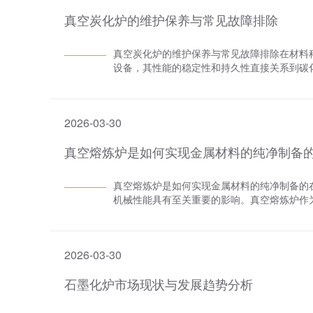
高，炉腔内的气体越少，可以有效避免材料与
加热和凝固过程中的温度、压力和时间等关键参
新兴产业发展提供关键装备支撑。
​真空炭化炉的维护保养与常见故障排除
度的材料有助于提高烧结产品的性能和质量。
性：真空环境有效避免了材料在高温下与氧气发
以有效防止合金元素与空气中的氧气发生氧化反应
空速凝炉采用先进的加热技术和优化的保温设计
下烧结高温合金，可以显著减少氧化物的生成
领域：真空速凝炉可应用于金属、合金、陶瓷
真空炭化炉的维护保养与常见故障排除在材料
空度直接影响烧结温度和气氛的控制。在真空
源和生物医学等多个重要领域。综上所述，真
设备，其性能的稳定性和持久性直接关系到碳
应。此外，真空环境有助于控制烧结过程中的
景。随着科技的不断进步和工业的不断发展，
期的维护保养与及时的故障排除显得尤为重要
陶瓷材料的烧结过程中，高真空度可以有效控
做出更大的贡献。
养、常见故障排除及预防措施三个方面进行深
提高陶瓷的致密性和机械性能。例如，在10^-
化炉的日常维护保养真空炭化炉的日常维护保
度。3.晶粒生长和微观结构真空度对烧结过
2026-03-30
查、真空系统维护、控制系统校准等方面。1.
的杂质含量，促进晶粒的均匀长大，从而提高
对碳化过程造成干扰。同时，检查炉体是否有裂
末的烧结过程中，高真空度可以有效减少晶界
真空熔炼炉是如何实现金属材料的纯净制备
件检查：检查加热元件（如电阻丝、电热管等
度。例如，在10^-4 Pa的真空度下烧结不
热元件，确保加热系统的稳定性和效率。3. 
烧结产品质量的影响1.机械性能高真空度有
无泄漏现象。定期更换真空泵油，清洗过滤器，
真空熔炼炉是如何实现金属材料的纯净制备的
高真空度可以提高材料的纯度和致密性，从而
期对控制系统的传感器、仪表等进行校准，确
机械性能具有至关重要的影响。真空熔炼炉作
物理性能也有重要影响。高真空度有助于控制
常运行，及时升级或修复故障。二、真空炭化
手段，实现了金属材料的纯净制备。真空熔炼
能。3.化学稳定性高真空度有助于提高烧结
障，如加热不均、真空度不足、控制系统失灵等
从多个维度解析其工作原理和技术优势。 一
度可以提高材料的耐腐蚀性和化学稳定性。真
元件是否损坏或老化，以及加热系统的布局是
持一个高真空的熔炼环境。通过效率高的真空
量。高真空度有助于提高材料的纯净度、控制
2. 真空度不足：检查真空泵的工作状态，以
2026-03-30
高真空的工作环境。这一步骤至关重要，因为
械性能、物理性能和化学稳定性。希望本文的
保真空系统畅通无阻。同时，检查真空泵油的质
应，导致金属氧化和吸气现象，严重影响金属
行状态。在未来的工作中，随着技术的不断进
统的电源、线路和传感器是否正常。修复或更
石墨化炉市场现状与发展趋势分析
除，从而避免了上述问题的发生。 二、原材
此，我们需要持续关注行业动态，学习新的知
制系统的软件设置，确保其符合碳化工艺的要求
理。这包括去除表面的氧化物、油污等杂质，
及炉门与炉体的配合是否紧密。更换损坏的密
料的纯净度和均匀性，使其更好地适应真空熔