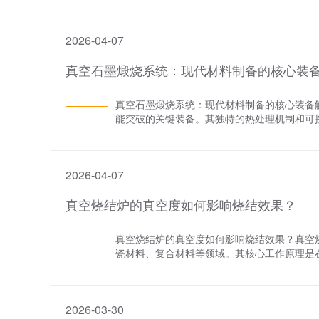
及电气控制系统是否存在问题。及时修复或更换
真空速凝炉厂家洛阳八佳电气将深入探讨真空
运行需考虑熔炼物料的性质、熔炼温度以及搅
量不稳定可能是由于气体管道堵塞、泄漏或气
考。 一、快速凝固技术概述快速凝固技术，通常指以
铸系统：将熔炼好的金属液取出并成型浇铸系
理、修复或更换工作，以保证气体流量的稳定。
2026-04-07
相的过程，是一种非平衡的凝固过程。这种技
形状的部分。包括浇铸口、浇铸模具等部件。
真空泵失效或气路系统泄漏等原因引起的。应
同时生成亚稳相（如非晶、准晶、微晶和纳米
素，以确保金属液在浇铸过程中保持稳定的流
内。4. 炉体振动或噪音过大炉体振动或噪音
真空石墨煅烧系统：现代材料制备的核心装
现途径主要包括动力学急冷法、热力学深过冷
确保浇铸出的产品符合设计要求。 七、控制
因造成的。应检查并紧固炉体结构，检查并更
炉的工作原理基于在高度真空的环境中，通过
责对整个熔炼过程进行精确控制和监测。通常
与故障排除的注意事项在进行气相沉积炉的维护
程。这一过程的实现主要依赖于以下几个关键环
根据预设的工艺参数和实时反馈数据，调整加
真空石墨煅烧系统：现代材料制备的核心装备
避免因操作不当导致设备损坏或人员受伤。- 
系统，将炉内空气抽至极低压力，形成接近真
力、真空度等关键参数；执行机构根据计算机
能突破的关键装备。其独特的热处理机制和可
和准确性。- 对维护保养和故障排除的过程进
应，确保材料的纯净度和稳定性。2. 快速加
统的引入，不仅提高了熔炼过程的稳定性和精
技术支撑。热工机制与气氛控制该系统采用多物
相沉积炉的日常维护保养和故障排除是确保其
料迅速加热至熔化状态。由于加热速度极快，
设备与人员安全安全防护系统是真空熔炼炉不
发热体，在10^-3Pa真空度下，电流密度可达1
延长设备使用寿命，提高生产效率和质量。
解。3. 快速凝固：当材料达到熔化状态后，
括紧急停机装置、过温过压保护装置、电气安
子泵组与质量流量控制系统，可在10秒内完成从10
冷却、气体喷射等，使熔融金属在极短的时间
断电源或采取其他紧急措施，防止事故发生。
2026-04-07
通过三维热场模拟优化发热体排布，确保工作区温
小和形态，优化其微观结构。 三、真空速凝
备和人员的安全。综上所述，真空熔炼炉的主
金属密封结构，漏率<1×10^-10Pa·m³/
主要体现在以下几个方面：1. 高性能合金的
熔炼系统。各组成部分之间的协同作用，确保
真空烧结炉的真空度如何影响烧结效果？
显示，经处理的高纯硅材料金属杂质含量<0.1p
有优异力学性能的高性能合金，如钛合金、镍
的科技创新和产业发展提供了有力支持。
联动控制• 升温速率可在1-100℃/min范
用前景。2. 纳米材料的制备：快速凝固技术
3. 能效优化设计• 创新性的热流回收装置使能
真空烧结炉的真空度如何影响烧结效果？真空
的纳米材料。真空速凝炉通过优化工艺参数，
格传统设备相比，单位处理能耗下降40%应用场
瓷材料、复合材料等领域。其核心工作原理是
能纳米材料的需求。3. 金属粉末的制备：真
次• 硅碳复合材料碳化度可达99.5%以上2. 
物理化学变化，从而形成具有特定性能的材料
粉末在3D打印、金属注射成型等领域具有广泛
外延片处理均匀性达99%3. 特种材料制备• 
品质量。真空烧结炉厂家洛阳八佳电气将详细
的改进：利用真空速凝炉的快速凝固技术，可
±0.01g/cm³新技术演进方向包括：• 基于
指真空系统中气体稀薄程度的度量，通常用压力
腐蚀涂层等。这种涂层技术显著提升了金属零
智能优化的动态工艺参数调节当前，第五代真
2026-03-30
量对于确保真空烧结炉的正常运行和产品质量
中的优势真空速凝炉在快速凝固技术中的应用具
500吨，正在推动新材料产业向精密化、绿