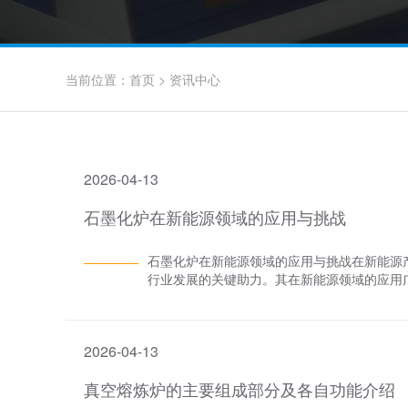
当前位置：
首页
>
资讯中心
2026-04-13
石墨化炉在新能源领域的应用与挑战
石墨化炉在新能源领域的应用与挑战在新能源
行业发展的关键助力。其在新能源领域的应用
锂离子电池制造中，石墨化炉起着举足轻重的
普通碳材料转化为高性能人造石墨的核心设备
构，大幅提升材料的导电性与充放电性能。以
2026-04-13
石墨原料经自动装坩埚机进入石墨化炉高温加
广泛应用于储能、动力和数码等锂离子电池领
真空熔炼炉的主要组成部分及各自功能介绍
行提供保障。除锂离子电池外，在新型碳基超
需具备高功率密度和长循环寿命的电极材料，