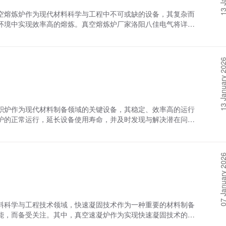
其在快速充电、应急电源等领域的应用拓展。然而，石墨化炉在
空熔炼炉作为现代材料科学与工程中不可或缺的设备，其复杂而
面看，当前石墨化工艺的高能耗问题亟待解决。石墨化过程需将
环境中实现效率高的熔炼。真空熔炼炉厂家洛阳八佳电气将详细
大量电能，拉高生产成本。尽管部分企业如坤天新能研发出连续式石墨
能，以期为相关从业者提供全方面的认识和理解。 一、炉体：
人工减配超 50%，但该工艺走向量产仍面临难题，像炉体耐火材料需
，它不仅是整个设备的外壳，更是熔炼过程中金属材料的容纳空
却技术有待完善。此外，产品质量稳定性也是一大挑战。新能源
成，如不锈钢、镍基合金等，以确保在极端高温和真空环境下仍
模生产中，受炉内温度均匀性、加热元件寿命差异等因素影响，
13 January 
有耐火材料，以提高保温性能，减少热量损失。此外，炉体设计
微差别，都可能影响电池及其他新能源设备的整体性能与使用寿
炼状态和温度，确保熔炼过程的稳定性和安全性。 二、真空系
废气、废渣等污染物处理也不容忽视。传统石墨化炉排放的废气
心部分，负责创建并维持炉内的高真空环境。主要由真空泵、真
会对环境造成污染，这也促使企业必须加大环保投入，改进尾气
通过不断抽气，将炉内气压降低至预定值，通常可达10^-3至
用并发挥关键作用，但需克服能耗、质量稳定性及环保等多方面
部环境的隔离与连通，确保在熔炼过程中炉内气压的稳定。真空管道
积炉作为现代材料制备领域的关键设备，其稳定、效率高的运行
中，为行业进步提供更有力的支撑。
表实时监测炉内的真空度，为操作人员提供准确的数据支持，确
炉的正常运行，延长设备使用寿命，并及时发现与解决潜在问
加热系统：提供熔炼所需热量加热系统是真空熔炼炉的关键部
要。 一、气相沉积炉的日常维护保养1. 清洁工作定期清洁是
式有电阻加热和感应加热。电阻加热通过电流流经特制的加热元
的灰尘和污垢，以避免影响散热和观测效果。同时，炉内残留物
炉内金属材料。感应加热则利用电磁感应原理，在金属内部产生
良影响。清洁时，应使用合适的清洁剂和工具，避免对设备造成
电源和控制装置组成，电源为电热元件提供稳定的电能，控制装
07 January 
炉的核心部分，其稳定性直接影响设备的正常运行。应定期检查
炼工艺的需求。 四、坩埚：承载熔炼金属的容器坩埚是真空熔
及时修复或更换，确保气体流通畅通无阻。3. 电气系统检查
高熔点、良好的化学稳定性和不与金属发生化学反应的特性。常
关重要。应定期检查电源线路、控制开关等是否完好，有无松
良好的导热性和耐高温性能，广泛应用于高温合金的熔炼。陶瓷
感器、压力传感器等进行校准，确保其准确反映炉内状态。4.
用于某些特殊金属材料的熔炼。坩埚的设计需考虑材料的热膨胀
程至关重要。应定期检查炉门、观察窗等部位的密封性能，如有
料科学与工程技术领域，快速凝固技术作为一种重要的材料制备
素，以确保其使用寿命和安全性。 五、搅拌系统：确保熔炼成
二、气相沉积炉的常见故障排除1. 炉温异常当气相沉积炉出现
能，而备受关注。其中，真空速凝炉作为实现快速凝固技术的关
部分，用于在熔炼过程中使物料均匀混合，确保熔炼成分的均匀
或失效。如传感器正常，则需检查加热元件是否损坏或老化，以
势，在高性能金属材料的研发与生产中发挥着至关重要的作用。
电磁方式驱动，使物料在熔炼室内循环流动。搅拌系统的设计和