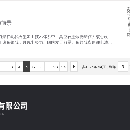
和控制电路等于一体的微型器件或系统。在MEMS器件的制造过
冷却处理。这一技术通过精确控制加热功率、冷却速率以及真空
LPCVD技术可用于制备MEMS器件中的绝缘层、导电层等，
23 January 
显著改变了材料的微观结构和性能。快速凝固技术，作为材料科
微电子制造中的优势1. 高精度与高质量气相沉积炉能够精确控
的时间内使熔融金属迅速冷却并固化。这一技术不仅能够显著细
、高精度的薄膜沉积。这对于微电子制造来说至关重要，因为微
与前景
能，还能抑制金属中的有害相形成，提高材料的稳定性和可靠
. 良好的均匀性与重复性气相沉积炉能够在整个基体表面实现
金属材料在制备过程中能够避免氧化和污染，确保材料的纯净度
于保证微电子器件的性能一致性和可靠性。3. 广泛的适用性
实现对材料微观结构的精细调控，从而制备出具有独特性能的新
前景在现代石墨加工技术体系中，真空石墨煅烧炉作为核心设
以根据不同的应用需求设计和构建不同规格和尺寸的炉体。这使
中的应用1. 高性能金属材料的制备真空速凝炉在高性能金属材
于诸多领域，展现出极为广阔的发展前景。多领域应用锂电池负
同领域和环节。 四、未来发展趋势随着微电子技术的不断发
术，可以制备出具有细晶粒、高硬度、高强度和良好的耐磨、耐
，对高性能锂电池负极材料的需求激增。真空石墨煅烧炉在此发
要求。未来，气相沉积炉将在以下几个方面实现进一步发展：更
天、汽车、电子等领域具有广泛应用，如航空发动机叶片、涡轮
境下进行深度处理。通过精确控制温度与真空度，提升石墨的石
染、更强的智能化和自动化水平等。
结构快速凝固技术能够显著改变金属材料的组织结构，使其晶粒
备更高的比容量和更好的循环稳定性。经真空石墨煅烧炉加工的
过真空速凝炉的快速凝固处理，可以使金属材料的晶粒尺寸减
里程，提升充放电效率，满足新能源汽车对长寿命、高能量密度
...
3
4
5
6
7
...
93
94
共1125条 94页，到第
性和耐磨性。这一技术在金属材料的深加工和表面改性中具有广
石墨材料的纯度和性能要求近乎苛刻。真空石墨煅烧炉能够在近
炉的快速凝固技术为开发新型金属材料提供了有效途径。通过调
去除杂质，提高石墨纯度至 99.99% 以上。这种高纯度石墨
备出具有独特性能的新型金属材料。这些新型材料在力学性能、
确保了设备在高精度、高稳定性的生产过程中，不会因石墨材料
，能够满足特定领域的需求。例如，通过真空速凝炉制备的镍基
造的光刻、蚀刻等关键工艺环节，由真空石墨煅烧炉处理的石墨
航天、核工业等领域具有广泛应用。4. 优化金属材料生产工
障。特种石墨制备：在航空航天、核工业等特殊领域，需要具备
材料的生产工艺。通过精确控制加热功率、冷却速率以及真空度
抗辐射等。真空石墨煅烧炉可根据不同需求，灵活调整炉内气氛
尺寸等微观结构的精细调控。这种精确的控制技术不仅提高了生
气等，与高温石墨发生反应，改变石墨表面或内部结构，从而制
，真空速凝炉的高度自动化和智能化程度也进一步提升了生产效
于核反应堆的石墨，经真空石墨煅烧炉特殊处理后，具备优异的
快速凝固技术中的发展趋势1. 技术创新与升级随着科技的不
全稳定运行。发展前景广阔从市场需求来看，随着全球对清洁能
将不断得到创新和升级。例如，采用更先进的加热元件和温度控
质石墨材料的需求将呈爆发式增长。真空石墨煅烧炉作为生产高
效率高的冷却机制，提高冷却速率和凝固质量；采用智能化控制
在技术创新方面，未来真空石墨煅烧炉将朝着智能化、精准化方