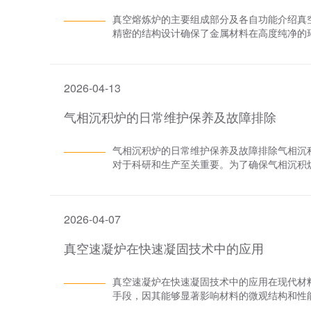
满足超级电容器对电极材料的严苛要求，推动
真空熔炼炉的主要组成部分及各自功能介绍真
新能源领域应用时也面临诸多挑战。从技术层
精密的结构设计确保了金属材料在高度纯净的
炉温提升至 2000℃ - 3000℃，消耗
介绍真空熔炼炉的主要组成部分及其各自的功
化工艺，将生产周期缩短至 10 - 12 天，
熔炼的核心容器炉体是真空熔炼炉的主体结构
具备更高耐火度，密封材料选择及产品快速冷
间。炉体通常由耐高温、耐腐蚀的金属材料制
产业对材料一致性要求极高，石墨化炉在大规
2026-04-13
能保持良好的强度和密封性。炉体内壁常涂覆
易导致产品质量波动。不同批次产品性能的细
有观察窗和测温孔，便于操作人员实时监控熔
命。面对环保压力，石墨化炉在运行中产生的
气相沉积炉的日常维护保养及故障排除
统：创造无氧环境真空系统是真空熔炼炉的核
中含粉尘、挥发性有机物等，若不妥善处理，
空阀门、真空管道和真空测量仪表组成。真空泵
处理技术。石墨化炉在新能源领域虽已广泛应
10^-6Pa。真空阀门则用于控制炉体与外
气相沉积炉的日常维护保养及故障排除气相沉
挑战，才能在新能源产业持续高速发展的浪潮
连接各个部件，保证气路的通畅。真空测量仪
对于科研和生产至关重要。为了确保气相沉积
保熔炼过程在合适的真空条件下进行。 三、
题，日常的维护保养及故障排除工作显得尤为重
分，负责提供熔炼所需的热量。常见的加热方
气相沉积炉维护保养的基础。需清除炉体表面
件（如加热丝、电热管）产生热量，直接加热
也应及时清理，以防对后续实验或生产造成不
涡流，进而发热。加热系统通常由电热元件、
2026-04-07
损害。2. 气路系统检查气路系统是气相沉积
置则负责调节加热功率和温度，以满足不同熔
气体管道是否漏气、堵塞或老化，发现问题后应
炼炉中承载待熔炼金属的容器，其材质需具有
​真空速凝炉在快速凝固技术中的应用
电气系统的稳定性对气相沉积炉的正常运行至
见的坩埚材料有石墨、陶瓷等。石墨坩埚因其
动、破损等情况。同时，还需对炉内的温度传
坩埚则因其优异的化学稳定性和耐腐蚀性，适
炉体密封性检查炉体的密封性对于气相沉积过
真空速凝炉在快速凝固技术中的应用在现代材
系数、耐腐蚀性以及熔炼过程中的热应力等因
泄露，应及时处理，以保证炉内环境的稳定。 
手段，因其能够显著影响材料的微观结构和性
分的均匀性搅拌系统是真空熔炼炉的重要组成
炉温异常时，首先应检查温度传感器是否损坏
键设备，以其独特的工作原理和显著的工艺优
性。搅拌装置如搅拌棒或搅拌桨，通过机械或