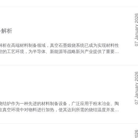
故障部件，以确保炉温恢复正常。2. 气体流量不稳定气体流
速凝炉在快速凝固技术中的应用，以期为读者提供有价值的参
拌速度等因素，以避免物料飞溅、氧化或污染等问题。 六、浇
路阀门故障所致。应逐一排查这些可能的原因，并进行相应的清
大于10^5 K/s至10^6 K/s的冷却速率进行液相凝固成固
统是真空熔炼炉中将熔炼好的金属液从炉体中取出并浇铸成所需
3. 炉内压力异常炉内压力异常可能是由于压力传感器故障、
07 January 
术能够显著细化材料的晶粒结构，提高材料的密度和力学性能，
浇铸口的设计需考虑金属液的流动性、温度以及浇铸速度等因
根据实际情况进行排查和修复，以确保炉内压力稳定在设定范围
晶），使粉末和材料具有特殊的性能和用途。快速凝固技术的实
动性和温度。浇铸模具则根据所需产品的形状和尺寸进行定制，
过大可能是由于炉体结构松动、风机故障或电机运行不稳定等原
备解析
法和快速定向凝固法等。 二、真空速凝炉的工作原理真空速凝
系统：实现智能化控制控制系统是真空熔炼炉的智能化部分，负
换损坏的风机或电机，以消除振动和噪音问题。 三、维护保养
快速加热和冷却过程，使材料在极短的时间内完成熔化、凝固过
由计算机、传感器、执行机构等组成。计算机作为控制中-枢，
保养和故障排除时，应注意以下事项：- 严格遵守操作规程，
节：1. 真空环境的创建：真空速凝炉首先通过效率高的真空
热功率、搅拌速度等；传感器则用于实时监测炉内的温度、压
解析在高端材料制备领域，真空石墨煅烧系统已成为实现材料性
使用专 业工具和设备进行维护保养和故障排除，确保操作效率高
空的环境。这种特殊环境有助于避免材料在高温下与氧气发生反
指令，驱动加热系统、搅拌系统等部件进行相应的动作。控制系
控的工艺环境，为半导体、新能源等战略新兴产业提供了重要的
行详细记录，总结经验教训，为今后的工作提供参考。总之，气
热：在真空环境中，通过电热元件、高频感应等加热方式，将材
度，还降低了操作人员的劳动强度。 八、安全防护系统：保障
理场耦合作用原理：1. 电阻加热系统：采用高纯等静压石墨
稳定运行的重要环节。通过定期维护和及时排除故障，可以有效
材料的熔化过程非常短暂，从而减少了杂质和气体在材料中的溶
可或缺的部分，用于保障操作人员的安全和设备的稳定运行。包
50A/cm²，实现2000℃级超快速升温2. 动态气氛调控：集成分
真空速凝炉会迅速启动凝固程序。通过特定的冷却机制，如液氮
全保护等。这些装置在设备出现异常或危险情况时，能够迅速切
^-4Pa真空到99.999%惰性气氛的切换3. 热场均匀性控制：
内迅速冷却并固化。快速凝固技术可以有效地控制材料的晶粒大
安全防护系统的设计和实施需符合国家相关标准和规定，确保设
07 January 
差控制在±5℃以内核心技术优势1. 超高纯度保障• 采用全
炉在快速凝固技术中的应用真空速凝炉在快速凝固技术中的应用
要组成部分及其各自功能共同构成了一个效率高、安全、稳定的
s• 特殊设计的双层隔热屏系统，有效防止炉衬材料挥发污染• 实测数据
制备：真空速凝炉通过精确控制加热和凝固过程，能够制备出具
了金属材料在高度纯净的环境中实现效率高的熔炼，为相关领域
pm2. 智能化温控系统• 采用多波长红外测温与PID自适应算法
基合金等。这些合金在航空航天、汽车制造等领域具有广泛的应
围内精确编程• 恒温阶段温度波动≤±1℃，满足半导体级材料制备需求
能够生成纳米晶或非晶等亚稳相结构，从而制备出具有特殊性能
耗降低35%• 模块化发热体结构设计，更换时间缩短80%• 与同规
烧结炉作为一种先进的材料制备设备，广泛应用于粉末冶金、陶
可以实现对纳米材料微观结构的精确控制，满足不同领域对高性
景拓展1. 新能源领域• 锂电池负极材料处理产能提升至2吨/批
在真空环境中对物料进行加热，使其达到所需的烧结温度并发生
空速凝炉还可以将金属熔化后快速凝固成细小的球形粉末。这种
半导体制造• 碳化硅晶圆退火工艺良品率提升至98%• 第三代半导体
。真空度是真空烧结炉的重要参数之一，直接影响烧结过程和产
应用，能够显著提高产品的质量和生产效率。4. 表面涂层技术
高纯石墨制品灰分含量降至50ppm以下• 核级石墨密度控制精度达
介绍真空度如何影响烧结效果。一、真空度的基本概念真空度是
以在金属表面快速沉积一层高性能的涂层材料，如耐磨涂层、耐
数字孪生的远程工艺监控系统• 采用超导材料的零能耗保温技术• 人工
单位表示，如帕斯卡（Pa）、毫巴（mbar）等。真空度的测
部件的使用寿命和工作效率。 四、真空速凝炉在快速凝固技术
空石墨煅烧系统已实现全自动化运行，单台设备年处理能力突破
至关重要。二、真空度对烧结过程的影响1.材料纯净度真空度越
有以下显著优势：1. 高度可控性：真空速凝炉能够精确控制
色化方向发展。随着智能制造的深入推进，该技术将持续为战略性